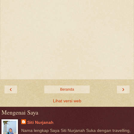
‹
›
Beranda
Lihat versi web
Mengenai Saya
Siti Nurjanah
Nama lengkap Saya Siti Nurjanah Suka dengan travelling,