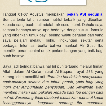
Tanggal 01-07 Agustus merupakan
pekan ASI sedunia
.
Semua tentu tahu sumber nutrisi terbaik yang diberikan
kepada sang buah hati adalah air susu murni. Dahulu saya
sempat bertanya-tanya apa bedanya dengan susu formula
yang diberikan untuk bayi, seiring waktu berjalan dari yang
saya pelajari melalui buku, lingkungan sekitar serta
berbagai informasi berita bahwa manfaat Air Susu Ibu
memiliki peran central untuk perkembangan yang baik bagi
buah hatinya.
Saya jadi teringat bahwa hal ini pun tertuang melalui firman
Allah dalam Al-Qur'an surat Al-Baqarah ayat 233 yang
kurang lebih memiliki arti
“Para ibu hendaklah menyusukan
anak-anaknya selama dua tahun penuh, yaitu bagi yang
ingin menyempurnakan penyusuan. Dan kewajiban ayah
memberi makan dan pakaian kepada para ibu dengan cara
ma’ruf. Seseorang tidak dibebani melainkan menurut kadar
kesanggupannya. Janganlah seorang ibu menderita