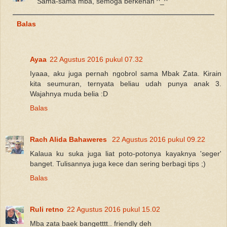
Sama-sama mba, semoga berkenan ^_^
Balas
Ayaa
22 Agustus 2016 pukul 07.32
Iyaaa, aku juga pernah ngobrol sama Mbak Zata. Kirain
kita seumuran, ternyata beliau udah punya anak 3.
Wajahnya muda belia :D
Balas
Rach Alida Bahaweres
22 Agustus 2016 pukul 09.22
Kalaua ku suka juga liat poto-potonya kayaknya 'seger'
banget. Tulisannya juga kece dan sering berbagi tips ;)
Balas
Ruli retno
22 Agustus 2016 pukul 15.02
Mba zata baek bangetttt.. friendly deh