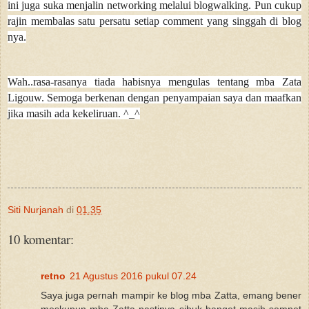
ini juga suka menjalin networking melalui blogwalking. Pun cukup
rajin membalas satu persatu setiap comment yang singgah di blog
nya.
Wah..rasa-rasanya tiada habisnya mengulas tentang mba Zata
Ligouw. Semoga berkenan dengan penyampaian saya dan maafkan
jika masih ada kekeliruan. ^_^
Siti Nurjanah
di
01.35
10 komentar:
retno
21 Agustus 2016 pukul 07.24
Saya juga pernah mampir ke blog mba Zatta, emang bener
meskupun mba Zatta pastinya sibuk banget masih sempet