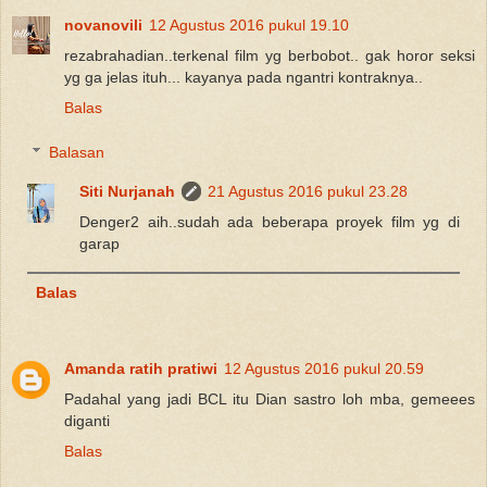
novanovili
12 Agustus 2016 pukul 19.10
rezabrahadian..terkenal film yg berbobot.. gak horor seksi
yg ga jelas ituh... kayanya pada ngantri kontraknya..
Balas
Balasan
Siti Nurjanah
21 Agustus 2016 pukul 23.28
Denger2 aih..sudah ada beberapa proyek film yg di
garap
Balas
Amanda ratih pratiwi
12 Agustus 2016 pukul 20.59
Padahal yang jadi BCL itu Dian sastro loh mba, gemeees
diganti
Balas