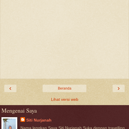
‹
›
Beranda
Lihat versi web
Mengenai Saya
Siti Nurjanah
Nama lengkap Saya Siti Nurjanah Suka dengan travelling,