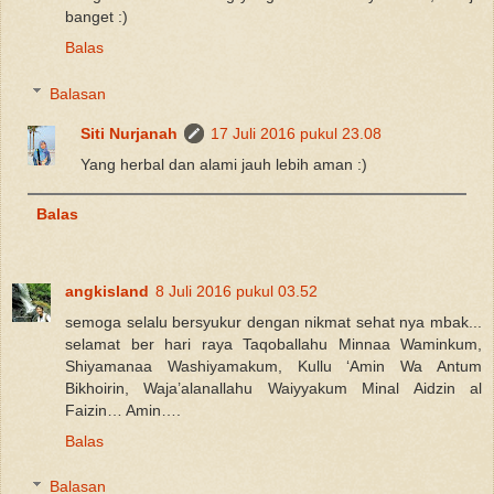
banget :)
Balas
Balasan
Siti Nurjanah
17 Juli 2016 pukul 23.08
Yang herbal dan alami jauh lebih aman :)
Balas
angkisland
8 Juli 2016 pukul 03.52
semoga selalu bersyukur dengan nikmat sehat nya mbak...
selamat ber hari raya Taqoballahu Minnaa Waminkum,
Shiyamanaa Washiyamakum, Kullu ‘Amin Wa Antum
Bikhoirin, Waja’alanallahu Waiyyakum Minal Aidzin al
Faizin… Amin….
Balas
Balasan