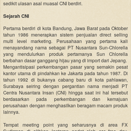
sedikit ulasan asal muasal CNI berdiri.
Sejarah CNI
Pertama berdiri di kota Bandung, Jawa Barat pada Oktober
tahun 1986 menerapkan sistem penjualan direct selling
multi level marketing. Perusahaan yang pertama kali
menayandang nama sebagai PT Nusantara Sun-Chlorella
yang mendulurkan produk pertamanya
Sun Chlorella
berbahan dasar ganggang hijau yang di import dari Jepang.
Mengantisipasi perkembangan pasar yang semakin pesat
kantor utama di pindahkan ke Jakarta pada tahun 1987. Di
tahun 1992 di bukanya cabang baru di kota pahlawan,
Surabaya seiring dengan pergantian nama menjadi PT
Centra Nusantara Insan (CNI) hingga saat ini hal
tersebut
berdasarkan pada perkembangan dan kemajuan
perusahaan dengan menghasilkan beragam macam produk
l
ainnya
.
Tempat meeting point yang seharusnya di area FX
Sudirman di alihkan lantaran padat oleh car free day.