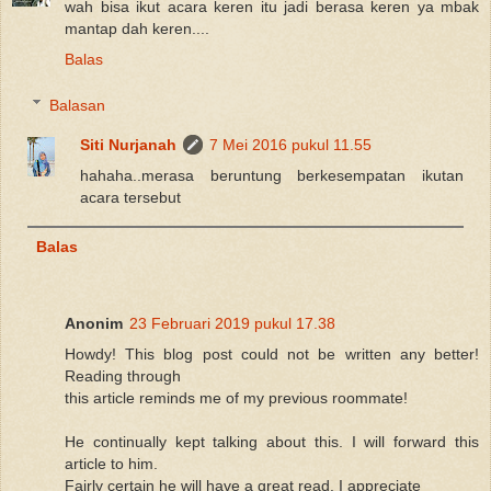
wah bisa ikut acara keren itu jadi berasa keren ya mbak
mantap dah keren....
Balas
Balasan
Siti Nurjanah
7 Mei 2016 pukul 11.55
hahaha..merasa beruntung berkesempatan ikutan
acara tersebut
Balas
Anonim
23 Februari 2019 pukul 17.38
Howdy! This blog post could not be written any better!
Reading through
this article reminds me of my previous roommate!
He continually kept talking about this. I will forward this
article to him.
Fairly certain he will have a great read. I appreciate