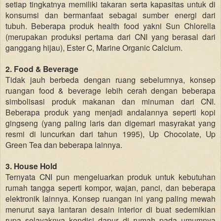
setiap tingkatnya memiliki takaran serta kapasitas untuk di
konsumsi dan bermanfaat sebagai sumber energi dari
tubuh. Beberapa produk health food yakni Sun Chlorella
(merupakan produksi pertama dari CNI yang berasal dari
ganggang hijau), Ester C, Marine Organic Calcium.
2. Food & Beverage
Tidak jauh berbeda dengan ruang sebelumnya, konsep
ruangan food & beverage lebih cerah dengan beberapa
simbolisasi produk makanan dan minuman dari CNI.
Beberapa produk yang menjadi andalannya seperti kopi
gingseng (yang paling laris dan digemari masyrakat yang
resmi di luncurkan dari tahun 1995), Up Chocolate, Up
Green Tea dan beberapa lainnya.
3. House Hold
Ternyata CNI pun mengeluarkan produk untuk kebutuhan
rumah tangga seperti kompor, wajan, panci, dan beberapa
elektronik lainnya. Konsep ruangan ini yang paling mewah
menurut saya lantaran desain interior di buat sedemikian
rupa selayaknya kondisi dapur di rumah pada umumnya