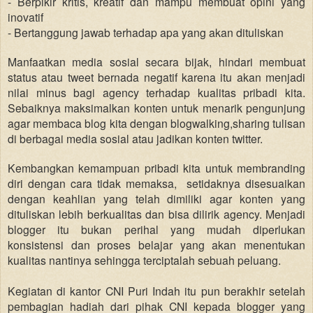
- Berpikir kritis, kreatif dan mampu membuat opini yang
inovatif
- Bertanggung jawab terhadap apa yang akan dituliskan
Manfaatkan media sosial secara bijak, hindari membuat
status atau tweet bernada negatif karena itu akan menjadi
nilai minus bagi agency terhadap kualitas pribadi kita.
Sebaiknya maksimalkan konten
untuk menarik pengunjung
agar membaca blog kita dengan blogwalking,sharing tulisan
di berbagai media sosial atau jadikan konten twitter.
Kembangkan kemampuan pribadi kita untuk membranding
diri dengan cara tidak memaksa
,
setidaknya disesuaikan
dengan keahlian yang telah dimil
i
ki agar konten yang
dituliskan lebih berkualitas dan bisa dilirik agency. Menjadi
blogger itu bukan perihal yang mudah diperlukan
konsistensi dan proses belajar yang akan menentukan
kualitas nantinya sehingga terciptalah sebuah peluang.
Kegiatan di
kantor
CNI Puri Indah itu pun berakhir setelah
pembagian hadiah dari pihak CNI kepada blogger yang