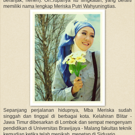
beranjak, heheh). Oh..rupanya itu singkatan, yang berarti
memiliki nama lengkap Meriska Putri Wahyuningtias.
Sepanjang perjalanan hidupnya, Mba Meriska sudah
singgah dan tinggal di berbagai kota. Kelahiran Blitar -
Jawa Timur dibesarkan di Lombok dan sempat mengenyam
pendidikan di Universitas Brawijaya - Malang fakultas teknik
kemudian ketika telah menikah, menetap di Siduarjo.