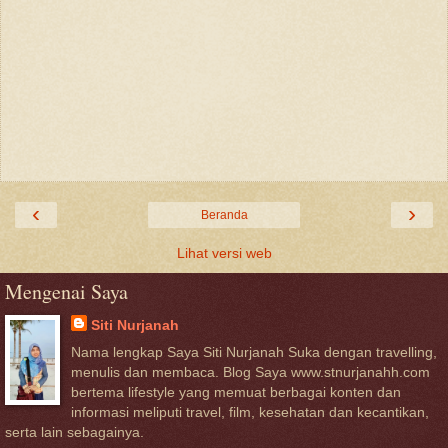
‹
›
Beranda
Lihat versi web
Mengenai Saya
Siti Nurjanah
Nama lengkap Saya Siti Nurjanah Suka dengan travelling,
menulis dan membaca. Blog Saya www.stnurjanahh.com
bertema lifestyle yang memuat berbagai konten dan
informasi meliputi travel, film, kesehatan dan kecantikan,
serta lain sebagainya.