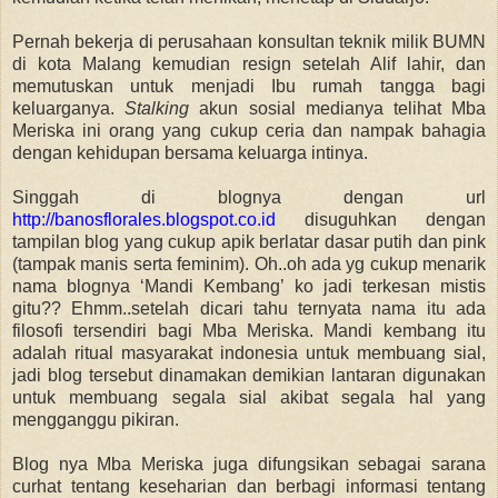
Pernah bekerja di perusahaan konsultan teknik milik BUMN
di kota Malang kemudian resign setelah Alif lahir, dan
memutuskan untuk menjadi Ibu rumah tangga bagi
keluarganya.
Stalking
akun sosial medianya telihat Mba
Meriska ini orang yang cukup ceria dan nampak bahagia
dengan kehidupan bersama keluarga intinya.
Singgah di blognya dengan url
http://banosflorales.blogspot.co.id
disuguhkan dengan
tampilan blog yang cukup apik berlatar dasar putih dan pink
(tampak manis serta feminim). Oh..oh ada yg cukup menarik
nama blognya ‘Mandi Kembang’ ko jadi terkesan mistis
gitu?? Ehmm..setelah dicari tahu ternyata nama itu ada
filosofi tersendiri bagi Mba Meriska. Mandi kembang itu
adalah ritual masyarakat indonesia untuk membuang sial,
jadi blog tersebut dinamakan demikian lantaran digunakan
untuk membuang segala sial akibat segala hal yang
mengganggu pikiran.
Blog nya Mba Meriska juga difungsikan sebagai sarana
curhat tentang keseharian dan berbagi informasi tentang