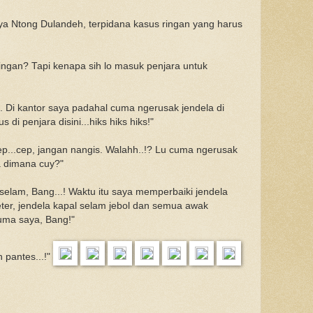
ya Ntong Dulandeh, terpidana kasus ringan yang harus
ngan? Tapi kenapa sih lo masuk penjara untuk
g. Di kantor saya padahal cuma ngerusak jendela di
 di penjara disini...hiks hiks hiks!"
p...cep, jangan nangis. Walahh..!? Lu cuma ngerusak
a dimana cuy?"
 selam, Bang...! Waktu itu saya memperbaiki jendela
ter, jendela kapal selam jebol dan semua awak
uma saya, Bang!"
pantes...!"