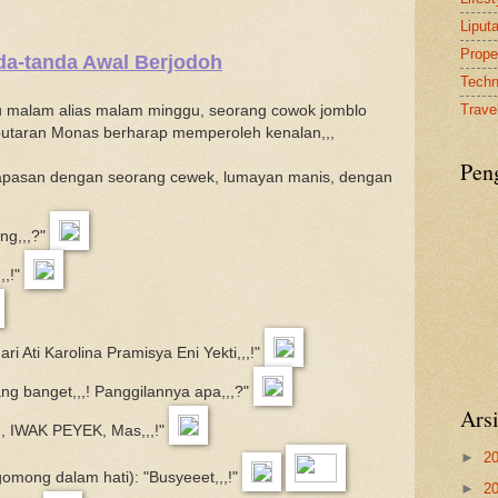
Liput
Proper
a-tanda Awal Berjodoh
Tech
Travel
u malam alias malam minggu, seorang cowok jomblo
eputaran Monas berharap memperoleh kenalan,,,
Pen
papasan dengan seorang cewek, lumayan manis, dengan
ng,,,?"
,,!"
 Ati Karolina Pramisya Eni Yekti,,,!"
g banget,,,! Panggilannya apa,,,?"
Ars
, IWAK PEYEK, Mas,,,!"
►
2
mong dalam hati): "Busyeeet,,,!"
►
2