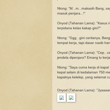
Ntong: "M...m...makasih Bang, sa
masuk penjara...!"
Onyod (Tahanan Lama): "Kasus ri
terpidana kelas kakap gini?"
Ntong: "Ggg...gini ceritanya, Ban
tempat kerja, tapi dasar nasib harus
Onyod (Tahanan Lama): "Cep...ce
jendela dipenjara? Emang lu kerj
Ntong: "Saya cuma kerja di kapal
kepal selam di kedalaman 750 me
kapalnya kelelep, yang selamat c
Onyod (Tahanan Lama): "Jyaaaan 