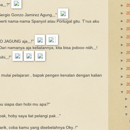
a,,,?"
►
2
►
2
Sergio Gonzo Jamirez Agung,,,"
►
2
perti nama-nama Spanyol atau Portugal gitu. T'rus aku
►
2
►
2
O JAGUNG aja,,,!"
►
2
ri namanya aja keliatannya, kita bisa jodooo niiih,,,!
►
2
hi,,,!"
►
2
►
2
 mulai pelajaran , bapak pengen kenalan dengan kalian
►
2
►
2
▼
2
u siapa dan hobi mu apa?"
k, hoby saya liat pelangi pak..."
arik, coba kamu yang disebelahnya Oky..!"