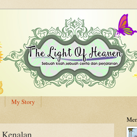
My Story
Men
 Kenalan