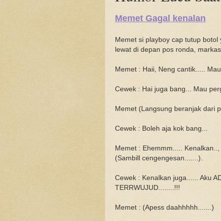
Memet Gagal kenalan
Memet si playboy cap tutup botol
lewat di depan pos ronda, markas
Memet : Haii, Neng cantik..... Ma
Cewek : Hai juga bang... Mau perg
Memet (Langsung beranjak dari pos
Cewek : Boleh aja kok bang...
Memet : Ehemmm..... Kenalkan..,
(Sambill cengengesan.......).
Cewek : Kenalkan juga...... Ak
TERRWUJUD........!!!
Memet : (Apess daahhhhh.......)