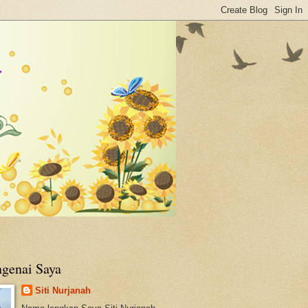
genai Saya
Siti Nurjanah