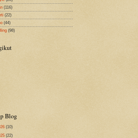
an
(116)
ti
(22)
no
(44)
ling
(98)
gikut
ip Blog
026
(10)
025
(22)