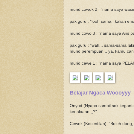
murid cowok 2 : "nama saya wasis p
pak guru : "looh sama.. kalian em
murid cowo 3 : "nama saya Aris pak
pak guru : "wah... sama-sama laki-
murid perempuan .. ya, kamu can
murid cewe 1 : "nama saya PELANG
Belajar Ngaca Woooyyy
Onyod (Nyapa sambil sok kegante
kenalaaan,,,?"
Cewek (Kecentilan): "Boleh dong, 