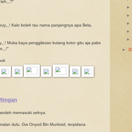
eh,,,?"
uy,,,! Kalo boleh tau nama panjangnya apa Bela,
,,! Muka kaya penggilesan kutang kotor gitu aja pake
,,,!"
►
2
bok
 Ringan
landeh memasuki selnya.
nalan dulu. Gw Onyod Bin Murkisid, terpidana