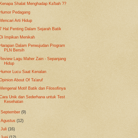
Kenapa Shalat Menghadap Ka'bah ??
Humor Pedagang
Mencari Arti Hidup
7 Hal Penting Dalam Sejarah Batik
Di Impikan Menikah
Harapan Dalam Perwujudan Program
PLN Bersih
Review Lagu Maher Zain - Sepanjang
Hidup
Humor Lucu Saat Kenalan
Opinion About Of Ta'aruf
Mengenal Motif Batik dan Filosofinya
Cara Unik dan Sederhana untuk Test
Kesehatan
►
September
(9)
►
Agustus
(12)
►
Juli
(16)
►
Juni
(12)