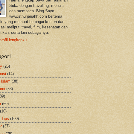
Nama lengkap Saya Siti Nurjanah
Suka dengan travelling, menulis
dan membaca. Blog Saya
www.stnurjanahh.com bertema
tyle yang memuat berbagai konten dan
asi meliputi travel, film, kesehatan dan
tikan, serta lain sebagainya.
profil lengkapku
egori
ty
(26)
nasi
(14)
 Islam
(38)
omi
(53)
(89)
h
(60)
(10)
& Tips
(100)
er
(37)
yle
(28)