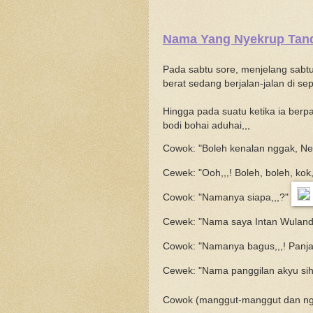
Nama Yang Nyekrup Tand
Pada sabtu sore, menjelang sabt
berat sedang berjalan-jalan di s
Hingga pada suatu ketika ia ber
bodi bohai aduhai,,,
Cowok: "Boleh kenalan nggak, Ne
Cewek: "Ooh,,,! Boleh, boleh, kok,
Cowok: "Namanya siapa,,,?"
Cewek: "Nama saya Intan Wulandari
Cowok: "Namanya bagus,,,! Panjan
Cewek: "Nama panggilan akyu sih
Cowok (manggut-manggut dan ngo