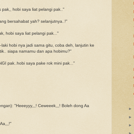
ak,, hobi saya liat pelangi pak.."
ang bersahabat yah? selanjutnya..!"
, hobi saya liat pelangi pak..."
laki hobi nya jadi sama gitu, coba deh, lanjutin ke
tik.. siapa namamu dan apa hobimu?"
I pak..hobi saya pake rok mini pak..."
ngan): "Heeeyyy,,,! Ceweeek,,,! Boleh dong Aa
Aa,,,!"