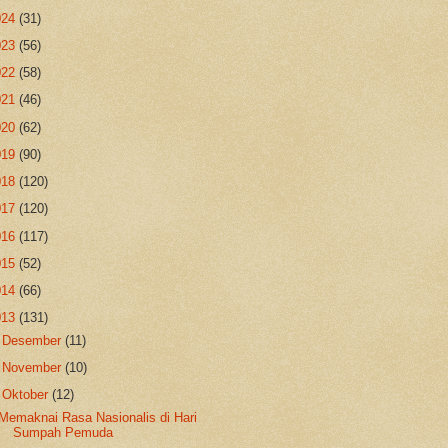
024
(31)
023
(56)
022
(58)
021
(46)
020
(62)
019
(90)
018
(120)
017
(120)
016
(117)
015
(52)
014
(66)
013
(131)
►
Desember
(11)
►
November
(10)
▼
Oktober
(12)
Memaknai Rasa Nasionalis di Hari
Sumpah Pemuda