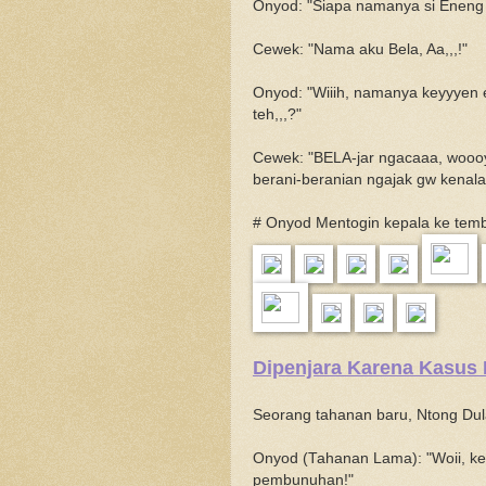
Onyod: "Siapa namanya si Eneng t
Cewek: "Nama aku Bela, Aa,,,!"
Onyod: "Wiiih, namanya keyyyen e
teh,,,?"
Cewek: "BELA-jar ngacaaa, woooy,
berani-beranian ngajak gw kenalan
# Onyod Mentogin kepala ke tem
Dipenjara Karena Kasus
Seorang tahanan baru, Ntong Du
Onyod (Tahanan Lama): "Woii, ke
pembunuhan!"