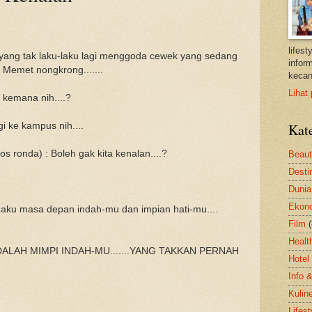
lifes
 yang tak laku-laku lagi menggoda cewek yang sedang
inform
 Memet nongkrong.......
kecan
Lihat 
u kemana nih....?
i ke kampus nih....
Kat
 ronda) : Boleh gak kita kenalan....?
Beau
Desti
Dunia
Ekon
 aku masa depan indah-mu dan impian hati-mu....
Film
Healt
u ADALAH MIMPI INDAH-MU.......YANG TAKKAN PERNAH
Hotel
Info 
Kulin
Lifest