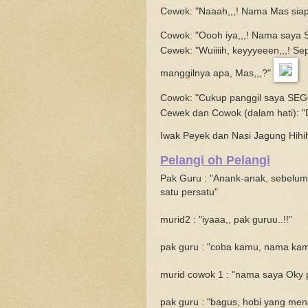
Cewek: "Naaah,,,! Nama Mas siap
Cowok: "Oooh iya,,,! Nama saya 
Cewek: "Wuiiiih, keyyyeeen,,,! Se
manggilnya apa, Mas,,,?"
Cowok: "Cukup panggil saya SEG
Cewek dan Cowok (dalam hati): "Da
Iwak Peyek dan Nasi Jagung Hihihi
Pelangi oh Pelangi
Pak Guru : "Anank-anak, sebelum
satu persatu"
murid2 : "iyaaa,, pak guruu..!!"
pak guru : "coba kamu, nama kam
murid cowok 1 : "nama saya Oky pa
pak guru : "bagus, hobi yang men