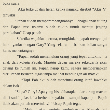
buka suara
Aku terkejut dan heran ketika namaku disebut “Aku ??”
tanyaku
“Papah sudah mempertimbangkannya. Sebagai anak sulung
dan Papah rasa usiamu sudah cukup untuk menuju jenjang
pernikahan” Ucap papah
Seketika wajahku merona, mungkinkah papah menyetujui
hubunganku dengan Gary? Yang selama ini bahkan beliau sangat
keras menentangnya
“Papah sudah menemukan orang yang tepat untukmu.. ia
anak dari kolega Papah. Minggu depan mereka sekeluarga akan
datang ke rumah ini, Papah harap kamu segera mempersiapkan
diri” Papah berucap lugas tanpa melihat bendungan air mataku
“Tapi..Pah..aku sudah mencintai orang lain” Jawabku
dalam isak
“Siapa? Gary? Apa yang bisa diharapkan dari orang macam
dia ? sudah jelas kalia berbeda keyakinan,,sampai kapanpun Papah
tidak akan pernah merestui…!!” Ucap Papah tegas
“Mah…” aku meminta pembelaan dari Mamah, tapi