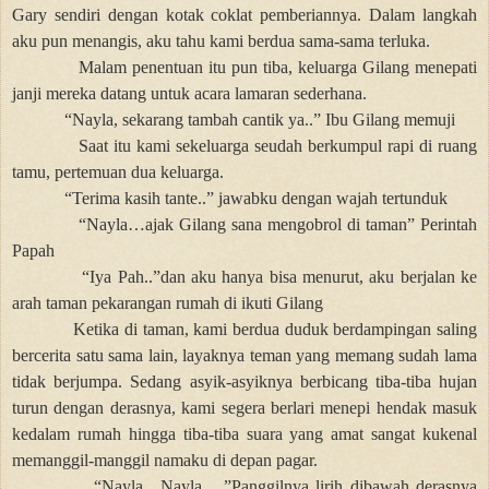
Gary sendiri dengan kotak coklat pemberiannya. Dalam langkah
aku pun menangis, aku tahu kami berdua sama-sama terluka.
Malam penentuan itu pun tiba, keluarga Gilang menepati
janji mereka datang untuk acara lamaran sederhana.
“Nayla, sekarang tambah cantik ya..” Ibu Gilang memuji
Saat itu kami sekeluarga seudah berkumpul rapi di ruang
tamu, pertemuan dua keluarga.
“Terima kasih tante..” jawabku dengan wajah tertunduk
“Nayla…ajak Gilang sana mengobrol di taman” Perintah
Papah
“Iya Pah..”dan aku hanya bisa menurut, aku berjalan ke
arah taman pekarangan rumah di ikuti Gilang
Ketika di taman, kami berdua duduk berdampingan saling
bercerita satu sama lain, layaknya teman yang memang sudah lama
tidak berjumpa. Sedang asyik-asyiknya berbicang tiba-tiba hujan
turun dengan derasnya, kami segera berlari menepi hendak masuk
kedalam rumah hingga tiba-tiba suara yang amat sangat kukenal
memanggil-manggil namaku di depan pagar.
“Nayla…Nayla….”Panggilnya lirih dibawah derasnya