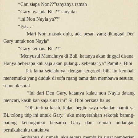
“Cari siapa Non??”tanyanya ramah
“Gary nya ada Bi..??”tanyaku
“ini Non Nayla ya??”
“Iya…”
“Mari Non..masuk dulu, ada pesan yang ditinggal Den
Gary untuk non Nayla”
“Gary kemana Bi..??”
“Menyusul Mamahnya di Bali, katanya akan tinggal disana.
Hanya beberapa kali saja akan pulang…sebentar ya” Pamit si Bibi
Tak lama setelahnya, dengan tergopoh bibi itu kembali
menemuiku yang duduk di sofa ruang tamu dan membawa sesuatu,
sepucuk surat
“Ini dari Den Gary, katanya kalau non Nayla datang
mencari, kasih kan saja surat ini” Si
Bibi berkata halus
“Oh..terima kasih, kalau begitu saya sekalian pamit ya
Bi..tolong titip ini untuk Gary.” aku menyerahkan sekotak barang-
barang kenanganku bersama Gary dan sebuah undangan
pernikahanku untuknya.
Setibanya di rumah, aku segera membuka surat pemberian