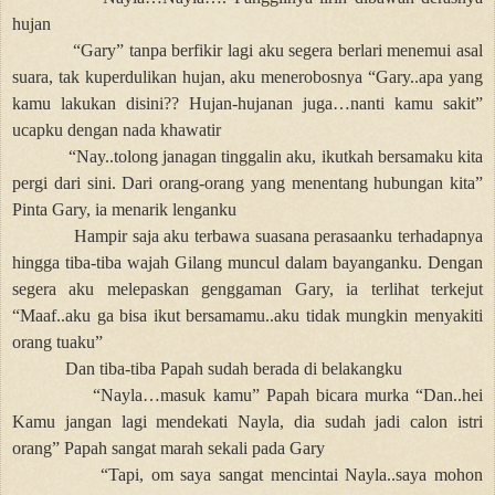
hujan
“Gary” tanpa berfikir lagi aku segera berlari menemui asal
suara, tak kuperdulikan hujan, aku menerobosnya “Gary..apa yang
kamu lakukan disini?? Hujan-hujanan juga…nanti kamu sakit”
ucapku dengan nada khawatir
“Nay..tolong janagan tinggalin aku, ikutkah bersamaku kita
pergi dari sini. Dari orang-orang yang menentang hubungan kita”
Pinta Gary, ia menarik lenganku
Hampir saja aku terbawa suasana perasaanku terhadapnya
hingga tiba-tiba wajah Gilang muncul dalam bayanganku. Dengan
segera aku melepaskan genggaman Gary, ia terlihat terkejut
“Maaf..aku ga bisa ikut bersamamu..aku tidak mungkin menyakiti
orang tuaku”
Dan tiba-tiba Papah sudah berada di belakangku
“Nayla…masuk kamu” Papah bicara murka “Dan..hei
Kamu jangan lagi mendekati Nayla, dia sudah jadi calon istri
orang” Papah sangat marah sekali pada Gary
“Tapi, om saya sangat mencintai Nayla..saya mohon