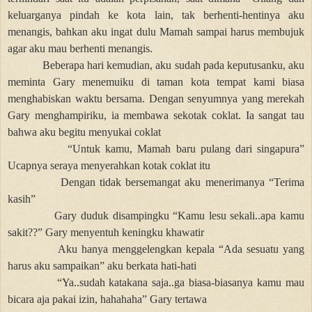
keluarganya pindah ke kota lain, tak berhenti-hentinya aku
menangis, bahkan aku ingat dulu Mamah sampai harus membujuk
agar aku mau berhenti menangis.
Beberapa hari kemudian, aku sudah pada keputusanku, aku
meminta Gary menemuiku di taman kota tempat kami biasa
menghabiskan waktu bersama. Dengan senyumnya yang merekah
Gary menghampiriku, ia membawa sekotak coklat. Ia sangat tau
bahwa aku begitu menyukai coklat
“Untuk kamu, Mamah baru pulang dari singapura”
Ucapnya seraya menyerahkan kotak coklat itu
Dengan tidak bersemangat aku menerimanya “Terima
kasih”
Gary duduk disampingku “Kamu lesu sekali..apa kamu
sakit??” Gary menyentuh keningku khawatir
Aku hanya menggelengkan kepala “Ada sesuatu yang
harus aku sampaikan” aku berkata hati-hati
“Ya..sudah katakana saja..ga biasa-biasanya kamu mau
bicara aja pakai izin, hahahaha” Gary tertawa