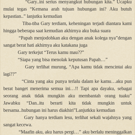
“Gary..ini serius menyangkut hubungan kita.” Ucapku
mulai tegas “Kemana arah tujuan hubungan ini? Aku butuh
kepastian..” lanjutku kemudian
Tiba-tiba Gary terdiam, keheningan terjadi diantara kami
hingga beberapa saat kemudian akhirnya aku buka suara
“Papah menjodohkan aku dengan anak kolega nya”dengan
sangat berat hati akhirnya aku katakana juga
Gary terkejut “Terus kamu mau??”
“Siapa yang bisa menolak keputusan Papah…”
Gary terlihat murung, “Apa kamu tidak mencintai aku
lagi??”
“Cinta yang aku punya terlalu dalam ke kamu…aku pun
berat banget menerima semua ini…!! Tapi apa dayaku, sebagai
seorang anak tidak mungkin aku membantah orang tuaku”
Jawabku “Dan..itu berarti kita tidak mungkin untuk
bersama..hubungan ini harus diakhiri”Lanjutkku kemudian
Gary hanya terdiam lesu, terlihat sekali wajahnya yang
sangat kecewa.
“Maafin aku, aku harus pergi…” aku berlalu meninggalkan