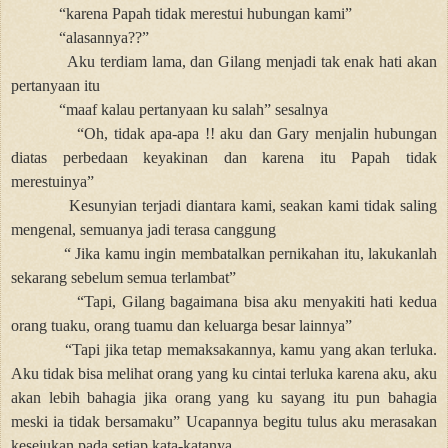
“karena Papah tidak merestui hubungan kami”
“alasannya??”
Aku terdiam lama, dan Gilang menjadi tak enak hati akan
pertanyaan itu
“maaf kalau pertanyaan ku salah” sesalnya
“Oh, tidak apa-apa !! aku dan Gary menjalin hubungan
diatas perbedaan keyakinan dan karena itu Papah tidak
merestuinya”
Kesunyian terjadi diantara kami, seakan kami tidak saling
mengenal, semuanya jadi terasa canggung
“ Jika kamu ingin membatalkan pernikahan itu, lakukanlah
sekarang sebelum semua terlambat”
“Tapi, Gilang bagaimana bisa aku menyakiti hati kedua
orang tuaku, orang tuamu dan keluarga besar lainnya”
“Tapi jika tetap memaksakannya, kamu yang akan terluka.
Aku tidak bisa melihat orang yang ku cintai terluka karena aku, aku
akan lebih bahagia jika orang yang ku sayang itu pun bahagia
meski ia tidak bersamaku” Ucapannya begitu tulus aku merasakan
kesejukan pada setiap kata-katanya.