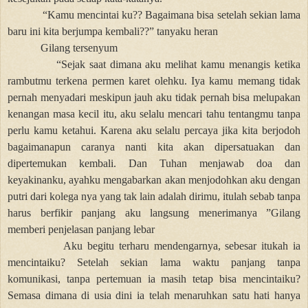
“Kamu mencintai ku?? Bagaimana bisa setelah sekian lama
baru ini kita berjumpa kembali??” tanyaku heran
Gilang tersenyum
“Sejak saat dimana aku melihat kamu menangis ketika
rambutmu terkena permen karet olehku. Iya kamu memang tidak
pernah menyadari meskipun jauh aku tidak pernah bisa melupakan
kenangan masa kecil itu, aku selalu mencari tahu tentangmu tanpa
perlu kamu ketahui. Karena aku selalu percaya jika kita berjodoh
bagaimanapun caranya nanti kita akan dipersatuakan dan
dipertemukan kembali. Dan Tuhan menjawab doa dan
keyakinanku, ayahku mengabarkan akan menjodohkan aku dengan
putri dari kolega nya yang tak lain adalah dirimu, itulah sebab tanpa
harus berfikir panjang aku langsung menerimanya ”Gilang
memberi penjelasan panjang lebar
Aku begitu terharu mendengarnya, sebesar itukah ia
mencintaiku? Setelah sekian lama waktu panjang tanpa
komunikasi, tanpa pertemuan ia masih tetap bisa mencintaiku?
Semasa dimana di usia dini ia telah menaruhkan satu hati hanya