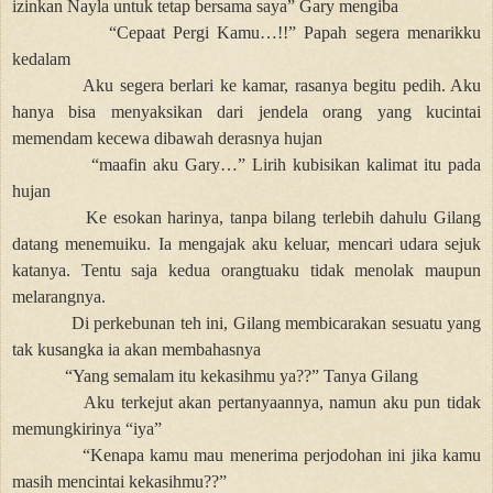
izinkan Nayla untuk tetap bersama saya” Gary mengiba
“Cepaat Pergi Kamu…!!” Papah segera menarikku
kedalam
Aku segera berlari ke kamar, rasanya begitu pedih. Aku
hanya bisa menyaksikan dari jendela orang yang kucintai
memendam kecewa dibawah derasnya hujan
“maafin aku Gary…” Lirih kubisikan kalimat itu pada
hujan
Ke esokan harinya, tanpa bilang terlebih dahulu Gilang
datang menemuiku. Ia mengajak aku keluar, mencari udara sejuk
katanya. Tentu saja kedua orangtuaku tidak menolak maupun
melarangnya.
Di perkebunan teh ini, Gilang membicarakan sesuatu yang
tak kusangka ia akan membahasnya
“Yang semalam itu kekasihmu ya??” Tanya Gilang
Aku terkejut akan pertanyaannya, namun aku pun tidak
memungkirinya “iya”
“Kenapa kamu mau menerima perjodohan ini jika kamu
masih mencintai kekasihmu??”