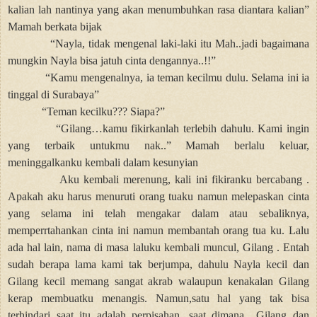
kalian lah nantinya yang akan menumbuhkan rasa diantara kalian”
Mamah berkata bijak
“Nayla, tidak mengenal laki-laki itu Mah..jadi bagaimana
mungkin Nayla bisa jatuh cinta dengannya..!!”
“Kamu mengenalnya, ia teman kecilmu dulu. Selama ini ia
tinggal di Surabaya”
“Teman kecilku??? Siapa?”
“Gilang…kamu fikirkanlah terlebih dahulu. Kami ingin
yang terbaik untukmu nak..” Mamah berlalu keluar,
meninggalkanku kembali dalam kesunyian
Aku kembali merenung, kali ini fikiranku bercabang .
Apakah aku harus menuruti orang tuaku namun melepaskan cinta
yang selama ini telah mengakar dalam atau sebaliknya,
memperrtahankan cinta ini namun membantah orang tua ku. Lalu
ada hal lain, nama di masa laluku kembali muncul, Gilang . Entah
sudah berapa lama kami tak berjumpa, dahulu Nayla kecil dan
Gilang kecil memang sangat akrab walaupun kenakalan Gilang
kerap membuatku menangis. Namun,satu hal yang tak bisa
terhindari saat itu adalah perpisahan, saat dimana
Gilang dan