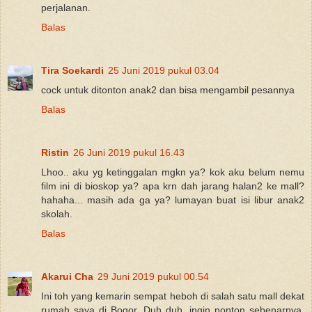
perjalanan.
Balas
Tira Soekardi
25 Juni 2019 pukul 03.04
cock untuk ditonton anak2 dan bisa mengambil pesannya
Balas
Ristin
26 Juni 2019 pukul 16.43
Lhoo.. aku yg ketinggalan mgkn ya? kok aku belum nemu
film ini di bioskop ya? apa krn dah jarang halan2 ke mall?
hahaha... masih ada ga ya? lumayan buat isi libur anak2
skolah.
Balas
Akarui Cha
29 Juni 2019 pukul 00.54
Ini toh yang kemarin sempat heboh di salah satu mall dekat
rumah saya di Bogor. Duh duh, ingin nonton sebenarnya,