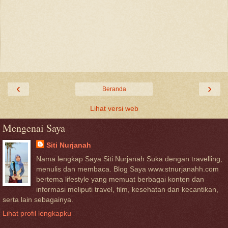
‹
›
Beranda
Lihat versi web
Mengenai Saya
Siti Nurjanah
Nama lengkap Saya Siti Nurjanah Suka dengan travelling,
menulis dan membaca. Blog Saya www.stnurjanahh.com
bertema lifestyle yang memuat berbagai konten dan
informasi meliputi travel, film, kesehatan dan kecantikan,
serta lain sebagainya.
Lihat profil lengkapku