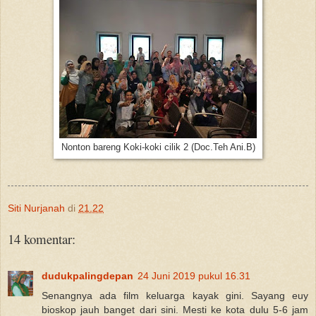
Nonton bareng Koki-koki cilik 2 (Doc.Teh Ani.B)
Siti Nurjanah
di
21.22
14 komentar:
dudukpalingdepan
24 Juni 2019 pukul 16.31
Senangnya ada film keluarga kayak gini. Sayang euy
bioskop jauh banget dari sini. Mesti ke kota dulu 5-6 jam