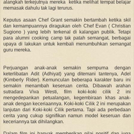
alangkah terkejutnya mereka ketika melihat tempat belajar
memasak dahulu tak lagi terurus.
Keputus asaan Chef Grant semakin bertambah ketika skil
dan kemampuannya diragukan oleh Chef Evan ( Christian
Sugiono ) yang lebih terkenal di kalangan publik. Tetapi
para alumni cooking camp tak patah semangat, berbagai
upaya di lakukan untuk kembali menumbuhkan semangat
guru mereka.
Perjuangan anak-anak semakin sempurna dengan
keterlibatan Adit (Adhiyat) yang ditemani tantenya, Adel
(Kimberly Rider). Kemunculan beberapa karakter baru ini
semakin menambah keseruan cerita. Dibawah arahan
sutradara Viva Westi, film koki-koki cilik 2 ini
mengedepankan petualangan, kegembiraan khas anak-
anak dengan keceriaannya. Koki-koki Cilik 2 ini merupakan
lanjutan dari Koki-koki Cilik pertama. Tapi ada perbedaan
cerita yang cukup signifikan namun model keseruan dan
keceriannya tak dihilangkan.
Dalam film ini banyak memberikan nilai positif dan juga