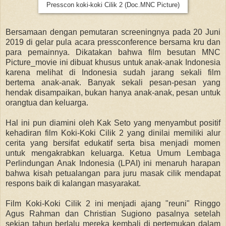
Presscon koki-koki Cilik 2 (Doc.MNC Picture)
Bersamaan dengan
pemutaran screeningnya pada 20 Juni
2019 di gelar pula acara pressconference bersama kru dan
para pemainnya. Dikatakan bahwa film besutan MNC
Picture_movie ini dibuat khusus untuk anak-anak Indonesia
karena melihat di Indonesia sudah jarang sekali film
bertema anak-anak. Banyak sekali pesan-pesan yang
hendak disampaikan, bukan hanya anak-anak, pesan untuk
orangtua dan keluarga.
Hal ini pun diamini oleh Kak Seto yang menyambut positif
kehadiran film Koki-Koki Cilik 2 yang dinilai memiliki alur
cerita yang bersifat edukatif serta bisa menjadi momen
untuk mengakrabkan keluarga. Ketua Umum Lembaga
Perlindungan Anak Indonesia (LPAI) ini menaruh harapan
bahwa kisah petualangan para juru masak cilik mendapat
respons baik di kalangan masyarakat.
Film Koki-Koki Cilik 2 ini menjadi ajang "reuni" Ringgo
Agus Rahman dan Christian Sugiono pasalnya setelah
sekian tahun berlalu mereka kembali di pertemukan dalam