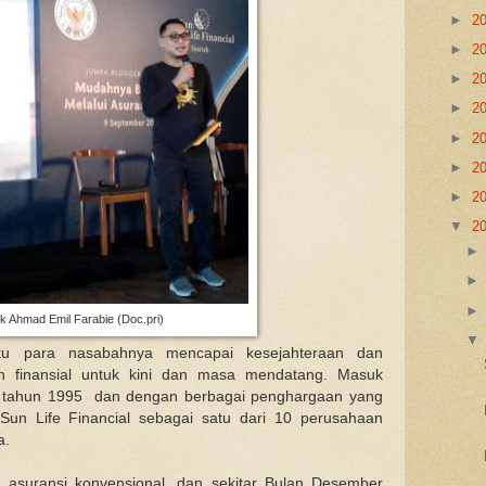
►
2
►
2
►
2
►
2
►
2
►
2
►
2
▼
2
k Ahmad Emil Farabie (Doc.pri)
ntu para nasabahnya mencapai kesejahteraan dan
finansial untuk kini dan masa mendatang. Masuk
tar tahun 1995 dan dengan berbagai penghargaan yang
Sun Life Financial sebagai satu dari 10 perusahaan
a.
 asuransi konvensional, dan sekitar Bulan Desember