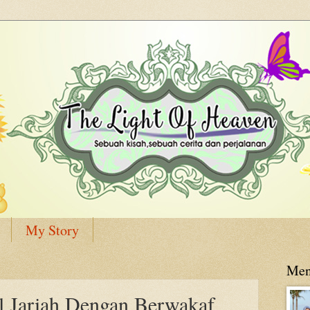
My Story
Men
l Jariah Dengan Berwakaf