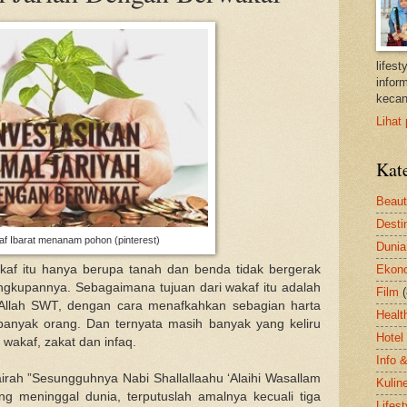
lifes
inform
kecan
Lihat 
Kat
Beau
Desti
f Ibarat menanam pohon (pinterest)
Dunia
kaf itu hanya berupa tanah dan benda tidak bergerak
Ekon
angkupannya. Sebagaimana tujuan dari wakaf itu adalah
Film
 Allah SWT, dengan cara menafkahkan sebagian harta
Healt
 banyak orang. Dan ternyata masih banyak yang keliru
Hotel
wakaf, zakat dan infaq.
Info 
irah ”Sesungguhnya Nabi Shallallaahu ‘Alaihi Wasallam
Kulin
ng meninggal dunia, terputuslah amalnya kecuali tiga
Lifest