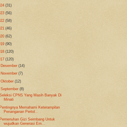
024
(31)
023
(56)
022
(58)
021
(46)
020
(62)
019
(90)
018
(120)
017
(120)
►
Desember
(14)
►
November
(7)
►
Oktober
(12)
▼
September
(8)
Seleksi CPNS Yang Masih Banyak Di
Minati
Pentingnya Memahami Keterampilan
Penanganan Pertol...
Pemenuhan Gizi Seimbang Untuk
wujudkan Generasi Em...