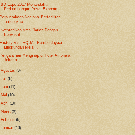
IBD Expo 2017 Menandakan
Perkembangan Pesat Ekonom...
Perpustakaan Nasional Berfasilitas
Terlengkap
Investasikan Amal Jariah Dengan
Berwakaf
Factory Visit AQUA : Pemberdayaan
Lingkungan Melal...
Pengalaman Menginap di Hotel Ambhara
Jakarta
►
Agustus
(9)
►
Juli
(8)
►
Juni
(11)
►
Mei
(10)
►
April
(10)
►
Maret
(9)
►
Februari
(9)
►
Januari
(13)