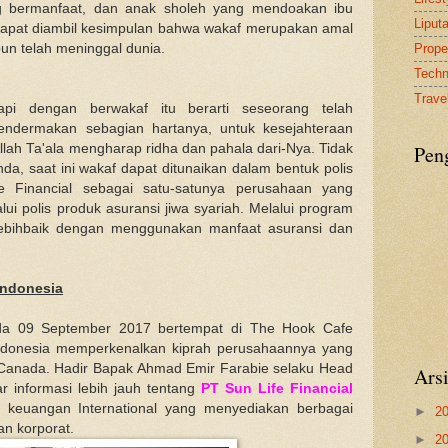
ang bermanfaat, dan anak sholeh yang mendoakan ibu
Liput
 dapat diambil kesimpulan bahwa wakaf merupakan amal
pun telah meninggal dunia.
Proper
Tech
Travel
pi dengan berwakaf itu berarti seseorang telah
ndermakan sebagian hartanya, untuk kesejahteraan
lah Ta'ala mengharap ridha dan pahala dari-Nya. Tidak
Pen
a, saat ini wakaf dapat ditunaikan dalam bentuk polis
e Financial sebagai satu-satunya perusahaan yang
i polis produk asuransi jiwa syariah. Melalui program
Lebihbaik dengan menggunakan manfaat asuransi dan
Indonesia
a 09 September 2017 bertempat di The Hook Cafe
 Indonesia memperkenalkan kiprah perusahaannya yang
di Canada. Hadir Bapak Ahmad Emir Farabie selaku Head
Ars
 informasi lebih jauh tentang
PT Sun Life Financial
 keuangan International yang menyediakan berbagai
►
2
an korporat.
►
2