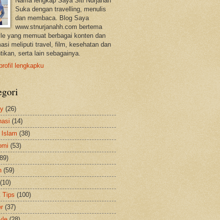
Nama lengkap Saya Siti Nurjanah
Suka dengan travelling, menulis
dan membaca. Blog Saya
www.stnurjanahh.com bertema
tyle yang memuat berbagai konten dan
asi meliputi travel, film, kesehatan dan
tikan, serta lain sebagainya.
profil lengkapku
egori
ty
(26)
nasi
(14)
 Islam
(38)
omi
(53)
(89)
h
(59)
(10)
& Tips
(100)
er
(37)
yle
(28)