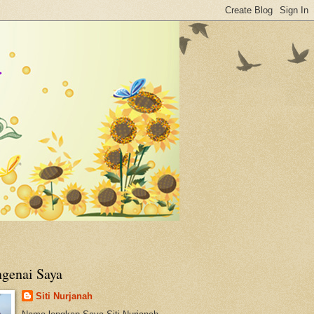
genai Saya
Siti Nurjanah