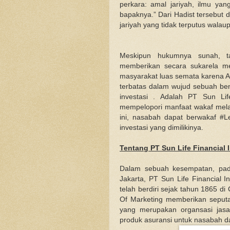
perkara: amal jariyah, ilmu y
bapaknya.” Dari Hadist tersebut
jariyah yang tidak terputus walau
Meskipun hukumnya sunah, ta
memberikan secara sukarela me
masyarakat luas semata karena Al
terbatas dalam wujud sebuah bend
investasi . Adalah PT Sun Lif
mempelopori manfaat wakaf melalu
ini, nasabah dapat berwakaf #
investasi yang dimilikinya.
Tentang PT Sun Life Financial 
Dalam sebuah kesempatan, pad
Jakarta, PT Sun Life Financial
telah berdiri sejak tahun 1865 
Of Marketing memberikan seputar
yang merupakan organsasi jasa
produk asuransi untuk nasabah d