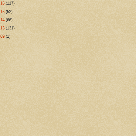
016
(117)
015
(52)
014
(66)
013
(131)
009
(1)