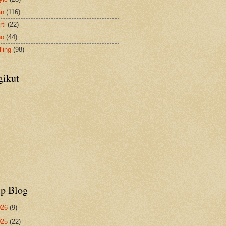
an
(116)
ti
(22)
no
(44)
ling
(98)
gikut
ip Blog
026
(9)
025
(22)