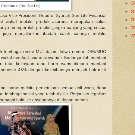
►
2
Client focus (Doc.Sun Life)
►
2
laku Vice President, Head of Syariah Sun Life Financial
►
2
t wakaf melalui produk asuransi merupakan solusi
 hanya memperoleh proteksi jangka panjang yang sesuai
►
2
pi juga menjalankan ibadah salah satunya melalui
►
2
leh lembaga resmi MUI dalam fatwa nomor DSN/MUO
 wakaf manfaat asuransi syariah. Kadar jumlah manfaat
ari total kekayaan atau harta waris dimana manfaat
 sebesar 45% dengan kelebihannya menjadi hak milik
ebut harus melalui persetujuan semua ahli waris, dana
e lembaga sosial yang telah dipilih. Perjanjian legalitas
sebagai bukti ke absahannya di depan notaris.