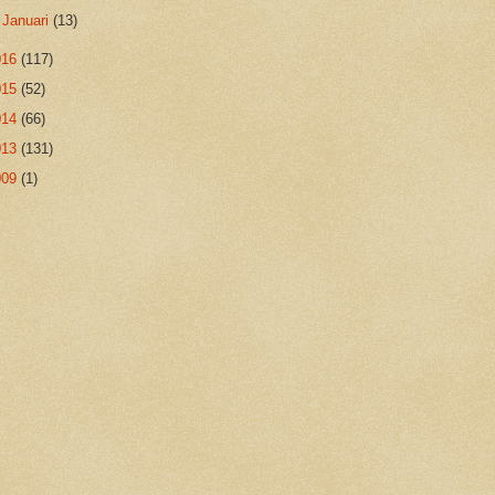
►
Januari
(13)
016
(117)
015
(52)
014
(66)
013
(131)
009
(1)