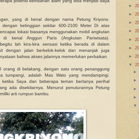
erapa potensi keindahan alam yang bisa menjadi daya
►
2
►
2
ongan, yang di kenal dengan nama Petung Kriyono.
►
2
dengan ketinggian sekitar 600-2100 Meter Di atas
►
2
encapai lokasi biasanya menggunakan mobil angkutan
i kenal Anggun Paris (Angkutan Pariwisata).
►
2
gitu lah kira-kira sensasi ketika berada di dalam
►
2
it dengan jalan berkelok-kelok dan menanjak juga
►
2
rnyataan bahwa akses jalannya memerlukan perbaikan.
▼
2
 10 orang di belakang, dengan satu orang penanggung
ya tumpangi, adalah Mas Wato yang mendampingi.
 ketika Saya dan beberapa teman bertanya perihal
yang ada disekitarnya. Menurut penuturannya Petung
miliki arti rumpun bambu.