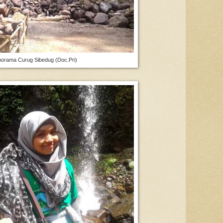
orama Curug Sibedug (Doc.Pri)