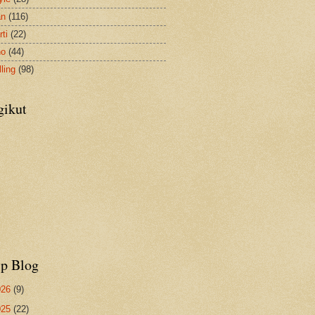
an
(116)
ti
(22)
no
(44)
ling
(98)
gikut
ip Blog
026
(9)
025
(22)