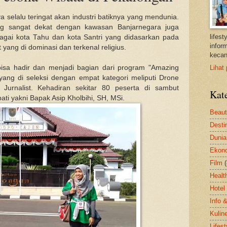
selalu teringat akan industri batiknya yang mendunia.
ng sangat dekat dengan kawasan Banjarnegara juga
lifes
ebagai kota Tahu dan kota Santri yang didasarkan pada
inform
 yang di dominasi dan terkenal religius.
kecan
isa hadir dan menjadi bagian dari program "Amazing
Lihat 
ang di seleksi dengan empat kategori meliputi Drone
 Jurnalist. Kehadiran sekitar 80 peserta di sambut
Kat
ti yakni Bapak Asip Kholbihi, SH, MSi.
Beau
Desti
Dunia
Ekon
Film
Healt
Hotel
Info 
Kulin
Lifest