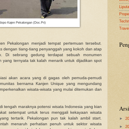
Liput
Proper
Tech
dopo Kajen Pekalongan (Doc.Pri)
Travel
Pen
en Pekalongan menjadi tempat pertemuan tersebut.
as dengan tiang-tiang penyanggah yang kokoh dan atap
stik. Di sebrang gedung terdapat sebuah monumen
ang ternyata tak kalah menarik untuk dijadikan spot
iasi akan acara yang di gagas oleh pemuda-pemudi
omunitas bernama Kanjen Unique yang mengundang
emperkenalkan wisata-wisata yang mulai ditemukan dan
di tengah maraknya potensi wisata Indonesia yang kian
Ars
akat setempat untuk terus menggali kekayaan wisata
ng tertarik. Pekalongan pun tak kalah ambil start.
►
2
intah menaruh perhatian penuh untuk sektor wisata
►
2