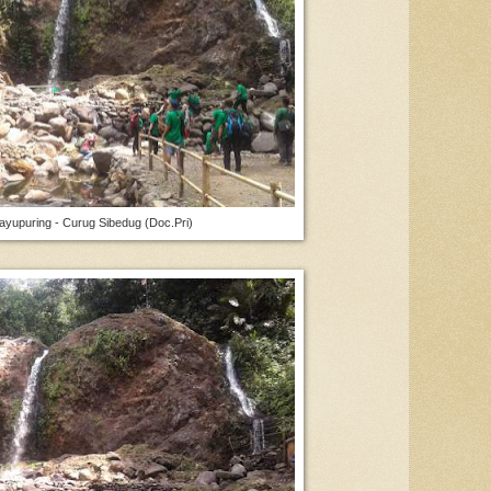
yupuring - Curug Sibedug (Doc.Pri)