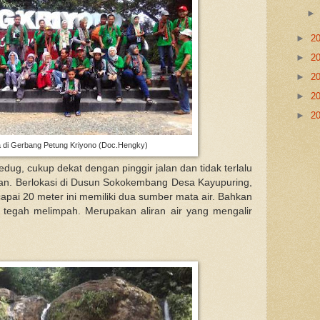
►
2
►
2
►
2
►
2
►
2
 di Gerbang Petung Kriyono (Doc.Hengky)
dug, cukup dekat dengan pinggir jalan dan tidak terlalu
juan. Berlokasi di Dusun Sokokembang Desa Kayupuring,
capai 20 meter ini memiliki dua sumber mata air. Bahkan
ya tegah melimpah. Merupakan aliran air yang mengalir