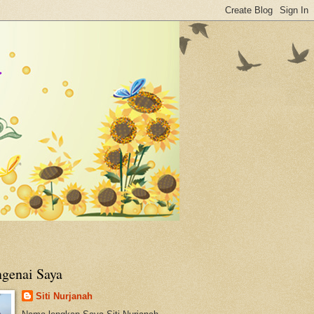
genai Saya
Siti Nurjanah