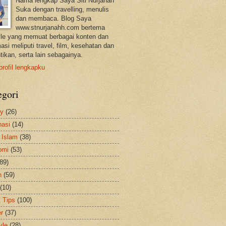
Nama lengkap Saya Siti Nurjanah
Suka dengan travelling, menulis
dan membaca. Blog Saya
www.stnurjanahh.com bertema
tyle yang memuat berbagai konten dan
asi meliputi travel, film, kesehatan dan
tikan, serta lain sebagainya.
profil lengkapku
egori
ty
(26)
nasi
(14)
 Islam
(38)
omi
(53)
(89)
h
(59)
(10)
& Tips
(100)
er
(37)
yle
(28)