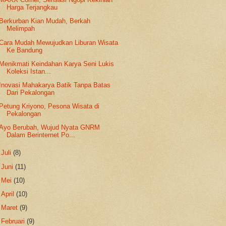
Harga Terjangkau
Berkurban Kian Mudah, Berkah
Melimpah
Cara Mudah Mewujudkan Liburan Wisata
Ke Bandung
Menikmati Keindahan Karya Seni Lukis
Koleksi Istan...
Inovasi Mahakarya Batik Tanpa Batas
Dari Pekalongan
Petung Kriyono, Pesona Wisata di
Pekalongan
Ayo Berubah, Wujud Nyata GNRM
Dalam Berinternet Po...
►
Juli
(8)
►
Juni
(11)
►
Mei
(10)
►
April
(10)
►
Maret
(9)
►
Februari
(9)