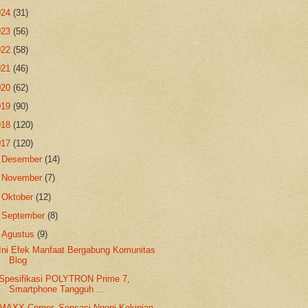
024
(31)
023
(56)
022
(58)
021
(46)
020
(62)
019
(90)
018
(120)
017
(120)
►
Desember
(14)
►
November
(7)
►
Oktober
(12)
►
September
(8)
▼
Agustus
(9)
Ini Efek Manfaat Bergabung Komunitas
Blog
Spesifikasi POLYTRON Prime 7,
Smartphone Tangguh ...
MAXX Corner, Sensasi Ngopi Kekinian