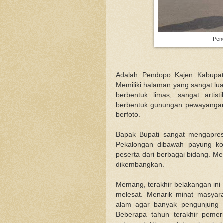
Pen
Adalah Pendopo Kajen Kabupat
Memiliki halaman yang sangat lu
berbentuk limas, sangat arti
berbentuk gunungan pewayangan y
berfoto.
Bapak Bupati sangat mengapres
Pekalongan dibawah payung k
peserta dari berbagai bidang. M
dikembangkan.
Memang, terakhir belakangan ini 
melesat. Menarik minat masyar
alam agar banyak pengunjung ya
Beberapa tahun terakhir pemer