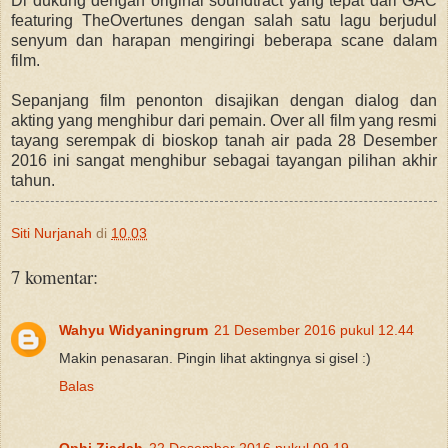
Di dukung dengan original soundtract yang tepat dari GAC
featuring TheOvertunes dengan salah satu lagu berjudul
senyum dan harapan mengiringi beberapa scane dalam
film.
Sepanjang film penonton disajikan dengan dialog dan
akting yang menghibur dari pemain. Over all film yang resmi
tayang serempak di bioskop tanah air pada 28 Desember
2016 ini sangat menghibur sebagai tayangan pilihan akhir
tahun.
Siti Nurjanah
di
10.03
7 komentar:
Wahyu Widyaningrum
21 Desember 2016 pukul 12.44
Makin penasaran. Pingin lihat aktingnya si gisel :)
Balas
Ophi Ziadah
22 Desember 2016 pukul 09.19