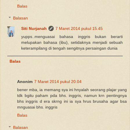
Balas
Balasan
Siti Nurjanah
7 Maret 2014 pukul 15.45
yupps..menguasai bahasa inggris bukan berarti
melupakan bahasa (ibu), setidaknya menjadi sebuah
keterampilang di tengah sengitnya persaingan dunia
Balas
Anonim
7 Maret 2014 pukul 20.04
bener mba, ia memang sya ini hnyalah seorang plajar yang
tdk bgitu paham pda bhs. inggris, namun krn pentingnya
bhs inggris d era skrng ini ia sya hrus brusaha agar bsa
mnguasai bhs. inggris
Balas
Balasan