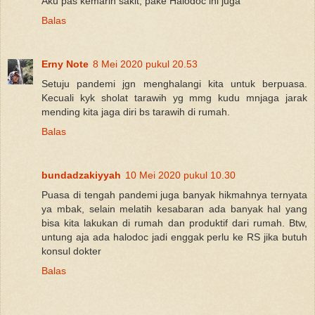
Aku pas kemarin sakit, pake Halodoc ini juga
Balas
Erny Note
8 Mei 2020 pukul 20.53
Setuju pandemi jgn menghalangi kita untuk berpuasa.
Kecuali kyk sholat tarawih yg mmg kudu mnjaga jarak
mending kita jaga diri bs tarawih di rumah.
Balas
bundadzakiyyah
10 Mei 2020 pukul 10.30
Puasa di tengah pandemi juga banyak hikmahnya ternyata
ya mbak, selain melatih kesabaran ada banyak hal yang
bisa kita lakukan di rumah dan produktif dari rumah. Btw,
untung aja ada halodoc jadi enggak perlu ke RS jika butuh
konsul dokter
Balas