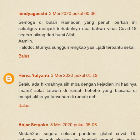
lendyagasshi
3 Mei 2020 pukul 00.36
Semoga di bulan Ramadan yang penuh berkah ini
sekaligus menjadi terkabulnya doa bahwa virus Covid-19
segera hilang dari bumi Allah.
Aamiin.
Halodoc fiturnya sungguh lengkap yaa...jadi terbantu sekali.
Balas
Herva Yulyanti
3 Mei 2020 pukul 01.19
Selalu ada hikmahnya sih mba dengan kejadian ini hadinya
imam2 solat tarawih di rumah hehehe yang biasana di
mesjid akhirnya tarwehan di rumah deh
Balas
Anjar Setyoko
3 Mei 2020 pukul 05.06
Mudah2an segera selesai pandemi global covid 19,
sehingga seluruh aktivitas jga kembali normal. btw untuk