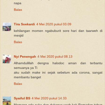
napa
Balas
Tira Soekardi
4 Mei 2020 pukul 03.09
kehilangan momen ngabuburit sore hari dan taarweh di
mesjid
Balas
Nyi Penengah
4 Mei 2020 pukul 08.13
Alhamdulillah dengna halodoc aman dan terbantu
semuanya ya Ti
aku sudah make ini sejak sebelum ada corona, sangat
membantu banget
Balas
Syaiful BS
4 Mei 2020 pukul 14.33
Memang ada suka dan dukanya yaah kak Ramadan tahun