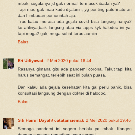
mbak, segalanya jd gak normal, termasuk ibadah ya?
Tapi mau gak mau kudu dijalanin, yg penting patuhi aturan
dan himbauan pemerintah aja.
Trus kalau merasa ada gejala covid bisa langsng nanya2
ke ahlinya,baik langsng atau via apps kyk halodoc ini ya,
tapi moga2 gak, moga sehat terus aamiin
Balas
Eri Udiyawati
2 Mei 2020 pukul 16.44
Rasanya gimana gitu ada pandemi corona. Takut tapi kita
harus semangat, terlebih saat ini bulan puasa.
Dan kalau ada gejala kesehatan kita gal perlu panik, bisa
konsultasi langsung dengan dokter di halodoc.
Balas
Siti Hairul Dayah/ catatansiemak
2 Mei 2020 pukul 19.46
Semoga pandemi ini segera berlalu ya mbak. Kangen
dengan suasana ramadhan yang normal