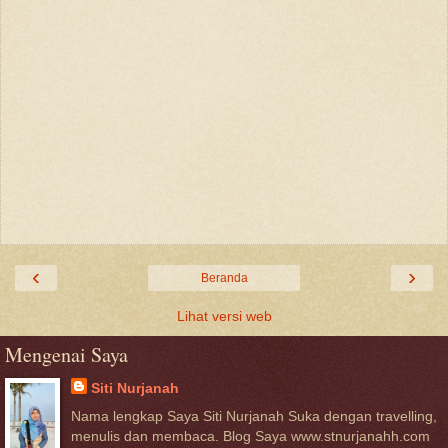
‹
›
Beranda
Lihat versi web
Mengenai Saya
Siti Nurjanah
Nama lengkap Saya Siti Nurjanah Suka dengan travelling,
menulis dan membaca. Blog Saya www.stnurjanahh.com