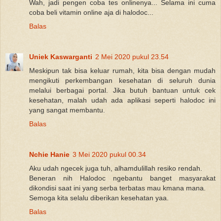
Wah, jadi pengen coba tes onlinenya... Selama ini cuma
coba beli vitamin online aja di halodoc...
Balas
Uniek Kaswarganti
2 Mei 2020 pukul 23.54
Meskipun tak bisa keluar rumah, kita bisa dengan mudah
mengikuti perkembangan kesehatan di seluruh dunia
melalui berbagai portal. Jika butuh bantuan untuk cek
kesehatan, malah udah ada aplikasi seperti halodoc ini
yang sangat membantu.
Balas
Nchie Hanie
3 Mei 2020 pukul 00.34
Aku udah ngecek juga tuh, alhamdulillah resiko rendah.
Beneran nih Halodoc ngebantu banget masyarakat
dikondisi saat ini yang serba terbatas mau kmana mana.
Semoga kita selalu diberikan kesehatan yaa.
Balas