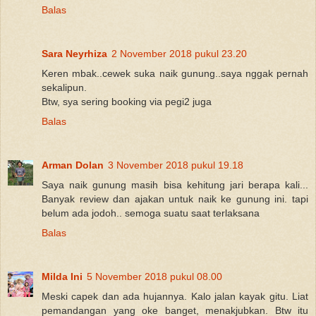
Balas
Sara Neyrhiza
2 November 2018 pukul 23.20
Keren mbak..cewek suka naik gunung..saya nggak pernah
sekalipun.
Btw, sya sering booking via pegi2 juga
Balas
Arman Dolan
3 November 2018 pukul 19.18
Saya naik gunung masih bisa kehitung jari berapa kali...
Banyak review dan ajakan untuk naik ke gunung ini. tapi
belum ada jodoh.. semoga suatu saat terlaksana
Balas
Milda Ini
5 November 2018 pukul 08.00
Meski capek dan ada hujannya. Kalo jalan kayak gitu. Liat
pemandangan yang oke banget, menakjubkan. Btw itu