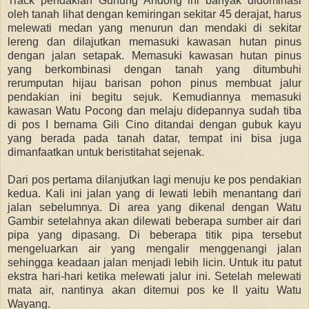
Track pendakian Gunung Andong ini banyak didominasi
oleh tanah lihat dengan kemiringan sekitar 45 derajat, harus
melewati medan yang menurun dan mendaki di sekitar
lereng dan dilajutkan memasuki kawasan hutan pinus
dengan jalan setapak. Memasuki kawasan hutan pinus
yang berkombinasi dengan tanah yang ditumbuhi
rerumputan hijau barisan pohon pinus membuat jalur
pendakian ini begitu sejuk. Kemudiannya memasuki
kawasan Watu Pocong dan melaju didepannya sudah tiba
di pos I bernama Gili Cino ditandai dengan gubuk kayu
yang berada pada tanah datar, tempat ini bisa juga
dimanfaatkan untuk beristitahat sejenak.
Dari pos pertama dilanjutkan lagi menuju ke pos pendakian
kedua. Kali ini jalan yang di lewati lebih menantang dari
jalan sebelumnya. Di area yang dikenal dengan Watu
Gambir setelahnya akan dilewati beberapa sumber air dari
pipa yang dipasang. Di beberapa titik pipa tersebut
mengeluarkan air yang mengalir menggenangi jalan
sehingga keadaan jalan menjadi lebih licin. Untuk itu patut
ekstra hari-hari ketika melewati jalur ini.
Setelah melewati
mata air, nantinya akan ditemui pos ke II yaitu Watu
Wayang.