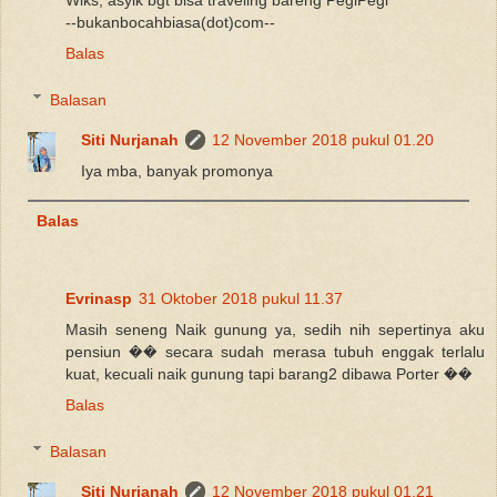
Wiks, asyik bgt bisa traveling bareng PegiPegi
--bukanbocahbiasa(dot)com--
Balas
Balasan
Siti Nurjanah
12 November 2018 pukul 01.20
Iya mba, banyak promonya
Balas
Evrinasp
31 Oktober 2018 pukul 11.37
Masih seneng Naik gunung ya, sedih nih sepertinya aku
pensiun �� secara sudah merasa tubuh enggak terlalu
kuat, kecuali naik gunung tapi barang2 dibawa Porter ��
Balas
Balasan
Siti Nurjanah
12 November 2018 pukul 01.21