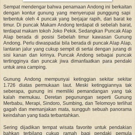
Sempat mendengar bahwa penamaan Andong ini berkaitan
dengan kontur gunung yang menyerupai punggung sapi
terbentuk oleh 4 puncak yang berjajar rapih, dari barat ke
timur. Di puncak Makam Andong terdapat di sebelah barat,
terdapat makam tokoh Joko Pekik. Sedangkan Puncak Alap
Alap berada di posisi Sebelah timur kawasan Gunung
Andong. Perlu diwaspadai bila berada di puncak Alap Alap,
lantaran jalur yang cukup sempit di sertai dengan jurang di
sisi kanan dan kirinya. Puncak Andong sebagai puncak
tertingginya dan puncak jiwa dimanfaatkan para pendaki
untuk area camping.
Gunung Andong mempunyai ketinggian sekitar sekitar
1.726 diatas permukaan laut. Meski ketinggiannya tak
seberapa, gunung ini memiliki pemandangan yang tak
kalah memukau. Deretan pegunungan seperti Gunung
Merbabu, Merapi, Sindoro, Sumbing, dan Telomoyo terlihat
gagah dan memanjakan mata, sungguh sebuah panorama
keindahan yang tiada terbantahkan.
Sering dijadikan tempat wisata favorite untuk pendakian
bahkan terbilang cukup ramah bagi pendaki pemula