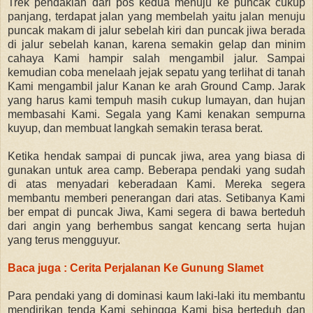
Trek pendakian dari pos kedua menuju ke puncak cukup
panjang, terdapat jalan yang membelah yaitu jalan menuju
puncak makam di jalur sebelah kiri dan puncak jiwa berada
di jalur sebelah kanan, karena semakin gelap dan minim
cahaya Kami hampir salah mengambil jalur. Sampai
kemudian coba menelaah jejak sepatu yang terlihat di tanah
Kami mengambil jalur Kanan ke arah Ground Camp. Jarak
yang harus kami tempuh masih cukup lumayan, dan hujan
membasahi Kami. Segala yang Kami kenakan sempurna
kuyup, dan membuat langkah semakin terasa berat.
Ketika hendak sampai di puncak jiwa, area yang biasa di
gunakan untuk area camp. Beberapa pendaki yang sudah
di atas menyadari keberadaan Kami. Mereka segera
membantu memberi penerangan dari atas. Setibanya Kami
ber empat di puncak Jiwa, Kami segera di bawa berteduh
dari angin yang berhembus sangat kencang serta hujan
yang terus mengguyur.
Baca juga : Cerita Perjalanan Ke Gunung Slamet
Para pendaki yang di dominasi kaum laki-laki itu membantu
mendirikan tenda Kami sehingga Kami bisa berteduh dan