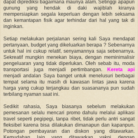
dapat diprediksi bagaimana maunya alam. Setinggi apapun
gunung yang hendak di daki wajiblah kiranya
mempersiapkan segala keperluan dengan lebih seksama
dan kemantapan fisik agar terhindar dari hal yang tak di
inginkan.
Setiap melakukan perjalanan sering kali Saya mendapat
pertanyaan, budget yang dikeluarkan berapa ? Sebenarnya
untuk hal ini cukup relatif, senyamannya saja sebenarnya.
Sekreatif mungkin menekan biaya, dengan meminimalisir
pengeluaran yang tidak diperlukan. Oleh sebab itu, moda
transportasi juga menjadi pertimbangan.
Kereta api
menjadi andalan Saya banget untuk menelusuri berbagai
tempat selama itu masih di kawasan lintas jawa karena
harga yang cukup terjangkau dan suasananya pun sudah
terbilang nyaman saat ini.
Sedikit rahasia, Saya biasanya sebelum melakukan
pemesanan selalu mencari promo dahulu melalui aplikasi
travel seperti pegipegi, tanpa ribet, tidak perlu antri sangat
fleksibel karena bisa dilakukan dimanapun dan kapanpun.
Potongan pembayaran dan diskon yang ditawarkan.
Kemudahan lain yang ditawarkan yakni dengan