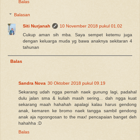
Balas
Balasan
Siti Nurjanah
10 November 2018 pukul 01.02
Cukup aman sih mba. Saya sempet ketemu juga
dengan keluarga muda yg bawa anaknya sekitaran 4
tahunan
Balas
Sandra Nova
30 Oktober 2018 pukul 09.19
Sekarang udah ngga pernah naek gunung lagi, padahal
dulu jalan sma & kuliah masih sering... dah ngga kuat
sekarang maah hahahah apalagi kalau harus gendong
anak, kemaren ke bromo naek tangga sambil gendong
anak aja ngosngosan to the max! pencapaian banget deh
hahahha :D
Balas