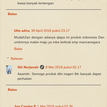
bawa banyak tentengan
Balas
Utie adnu
30 April 2018 pukul 23.17
Mudah2an dengan adanya qlapa ini produk indonesia Dan
umkmnya makin maju ya mba terknal smp mancanegara
Balas
Balasan
Siti Nurjanah
8 Mei 2018 pukul 02.17
Aaamiin. Semoga produk dlm negeri lbh banyak dapet
perhatian
Balas
Joe Candra P
1 Mei 2018 pukul 02.36