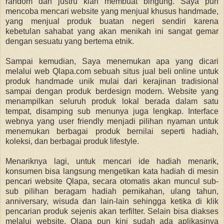
random dan justru kian membuat bingung. Saya pun
mencoba mencari website yang menjual khusus handmade,
yang menjual produk buatan negeri sendiri karena
kebetulan sahabat yang akan menikah ini sangat gemar
dengan sesuatu yang bertema etnik.
Sampai kemudian, Saya menemukan apa yang dicari
melalui web Qlapa.com sebuah situs jual beli online untuk
produk handmade unik mulai dari kerajinan tradisional
sampai dengan produk berdesign modern. Website yang
menampilkan seluruh produk lokal berada dalam satu
tempat, disamping sub menunya juga lengkap. Interface
webnya yang user friendly menjadi pilihan nyaman untuk
menemukan berbagai produk bernilai seperti hadiah,
koleksi, dan berbagai produk lifestyle.
Menariknya lagi, untuk mencari ide hadiah menarik,
konsumen bisa langsung mengetikan kata hadiah di mesin
pencari website Qlapa, secara otomatis akan muncul sub-
sub pilihan beragam hadiah pernikahan, ulang tahun,
anniversary, wisuda dan lain-lain sehingga ketika di klik
pencarian produk sejenis akan terfilter. Selain bisa diakses
melalui website, Qlapa pun kini sudah ada aplikasinya