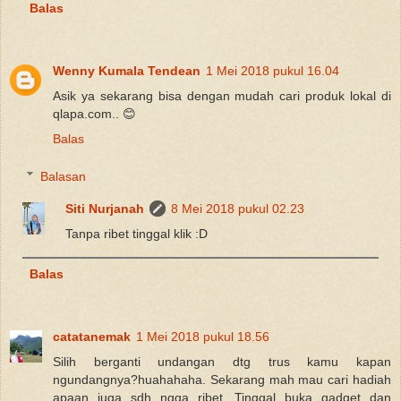
Balas
Wenny Kumala Tendean
1 Mei 2018 pukul 16.04
Asik ya sekarang bisa dengan mudah cari produk lokal di
qlapa.com.. 😊
Balas
Balasan
Siti Nurjanah
8 Mei 2018 pukul 02.23
Tanpa ribet tinggal klik :D
Balas
catatanemak
1 Mei 2018 pukul 18.56
Silih berganti undangan dtg trus kamu kapan
ngundangnya?huahahaha. Sekarang mah mau cari hadiah
apaan juga sdh ngga ribet. Tinggal buka gadget dan