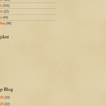
an
(116)
ti
(22)
no
(44)
ling
(98)
gikut
ip Blog
026
(10)
025
(22)