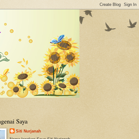
genai Saya
Siti Nurjanah