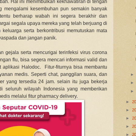
bah. Hal ini menimbulkan kekhawatiran di tengah
ang mengalami kesembuhan pun semakin banyak
 tentu berharap wabah ini segera berakhir dan
gai segala upaya mereka yang telah berjuang di
n keluarga serta berkontribusi memutuskan mata
waspada dan jangan panik.
 gejala serta mencurigai terinfeksi virus corona
gan flu, bisa segera mencari informasi valid dan
 aplikasi Halodoc. Fitur-fiturnya bisa membantu
anan medis. Seperti chat, panggilan suara, dan
r yang tersedia 24 jam. selain itu juga bekerja
i seluruh wilayah Indonesia yang memberikan
is melalui fitur pharmacy delivery.
►
2
►
2
►
2
►
2
►
2