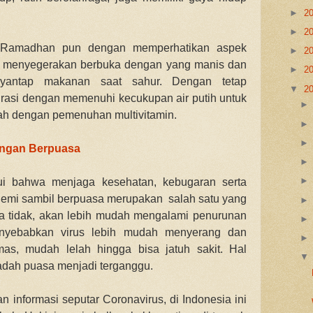
►
2
►
2
 Ramadhan pun dengan memperhatikan aspek
►
2
 menyegerakan berbuka dengan yang manis dan
►
2
nyantap makanan saat sahur. Dengan tetap
▼
2
rasi dengan memenuhi kecukupan air putih untuk
bah dengan pemenuhan multivitamin.
engan Berpuasa
ui bahwa menjaga kesehatan, kebugaran serta
demi sambil berpuasa merupakan salah satu yang
ika tidak, akan lebih mudah mengalami penurunan
nyebabkan virus lebih mudah menyerang dan
mas, mudah lelah hingga bisa jatuh sakit. Hal
adah puasa menjadi terganggu.
dan informasi seputar Coronavirus, di Indonesia ini