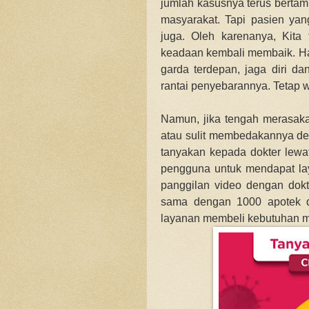
jumlah kasusnya terus bertam
masyarakat. Tapi pasien y
juga. Oleh karenanya, Kita
keadaan kembali membaik. Har
garda terdepan, jaga diri da
rantai penyebarannya. Tetap 
Namun, jika tengah merasakan
atau sulit membedakannya den
tanyakan kepada dokter lewat
pengguna untuk mendapat lay
panggilan video dengan dokte
sama dengan 1000 apotek d
layanan membeli kebutuhan med