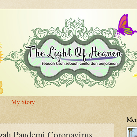
My Story
Men
gah Pandemi Coronavirus