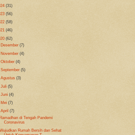
024
(31)
023
(56)
022
(58)
021
(46)
020
(62)
►
Desember
(7)
►
November
(4)
►
Oktober
(4)
►
September
(5)
►
Agustus
(3)
►
Juli
(5)
►
Juni
(4)
►
Mei
(7)
▼
April
(7)
Ramadhan di Tengah Pandemi
Coronavirus
Wujudkan Rumah Bersih dan Sehat
Untuk Kenyamanan T...