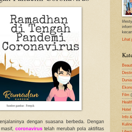
lifes
inform
kecan
Lihat 
Kat
Beau
Desti
Dunia
Ekon
Film
Healt
Sumber gambar : Freepik
Hotel
Info 
enjalaninya dengan suasana berbeda. Dengan
Kulin
 masif,
coronavirus
telah merubah pola aktifitas
Lifest