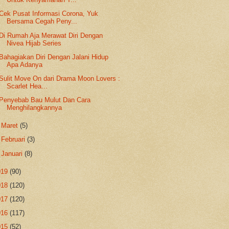
Cek Pusat Informasi Corona, Yuk
Bersama Cegah Peny...
Di Rumah Aja Merawat Diri Dengan
Nivea Hijab Series
Bahagiakan Diri Dengan Jalani Hidup
Apa Adanya
Sulit Move On dari Drama Moon Lovers :
Scarlet Hea...
Penyebab Bau Mulut Dan Cara
Menghilangkannya
►
Maret
(5)
►
Februari
(3)
►
Januari
(8)
019
(90)
018
(120)
017
(120)
016
(117)
015
(52)