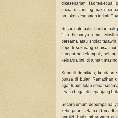
dikeseharian. Tak terkecuali
social distancing maka berib
protokol kesehatan terkait Co
Secara otomatis berdampak 
Jika biasanya umat Musli
bersama atau sholat tarawih
seperti sekarang sebisa mu
sampai berkelompok, sehingg
keluarga inti, di rumah masin
Kendati demikian, keadaan s
puasa di bulan Ramadhan de
agar tubuh tetap sehat selam
terasa bugar di sepanjang bul
Secara umum beberapa hal ya
kebugaran selama Ramadha
bergizi, beristirahat yang cu