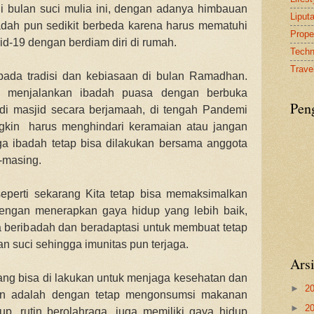
 di bulan suci mulia ini, dengan adanya himbauan
Liput
adah pun sedikit berbeda karena harus mematuhi
Proper
vid-19 dengan berdiam diri di rumah.
Tech
Travel
pada tradisi dan kebiasaan di bulan Ramadhan.
m menjalankan ibadah puasa dengan berbuka
Pen
 di masjid secara berjamaah, di tengah Pandemi
ngkin harus menghindari keramaian atau jangan
a ibadah tetap bisa dilakukan bersama anggota
g-masing.
eperti sekarang Kita tetap bisa memaksimalkan
ngan menerapkan gaya hidup yang lebih baik,
a beribadah dan beradaptasi untuk membuat tetap
an suci sehingga imunitas pun terjaga.
Ars
ng bisa di lakukan untuk menjaga kesehatan dan
►
2
n adalah dengan tetap mengonsumsi makanan
►
2
kup, rutin berolahraga, juga memiliki gaya hidup