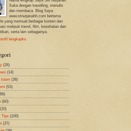
Nama lengkap Saya Siti Nurjanah
Suka dengan travelling, menulis
dan membaca. Blog Saya
www.stnurjanahh.com bertema
tyle yang memuat berbagai konten dan
asi meliputi travel, film, kesehatan dan
tikan, serta lain sebagainya.
profil lengkapku
egori
ty
(26)
nasi
(14)
 Islam
(38)
omi
(53)
(89)
h
(60)
(10)
& Tips
(100)
er
(37)
yle
(28)