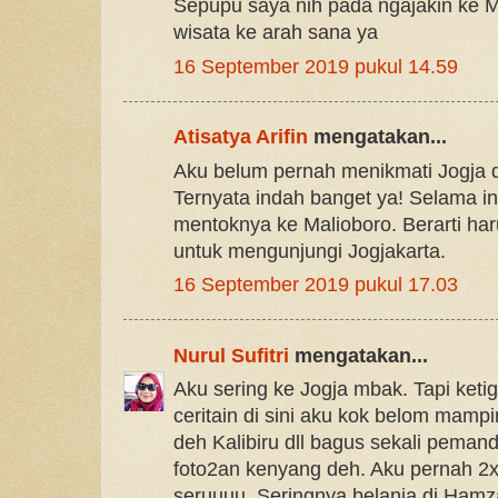
Sepupu saya nih pada ngajakin ke M
wisata ke arah sana ya
16 September 2019 pukul 14.59
Atisatya Arifin
mengatakan...
Aku belum pernah menikmati Jogja da
Ternyata indah banget ya! Selama ini
mentoknya ke Malioboro. Berarti haru
untuk mengunjungi Jogjakarta.
16 September 2019 pukul 17.03
Nurul Sufitri
mengatakan...
Aku sering ke Jogja mbak. Tapi ket
ceritain di sini aku kok belom mamp
deh Kalibiru dll bagus sekali pema
foto2an kenyang deh. Aku pernah 2x
seruuuu. Seringnya belanja di Hamza