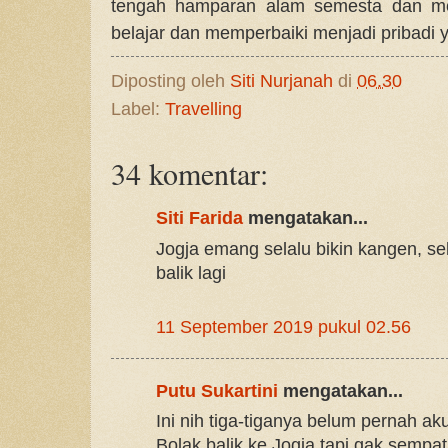
tengah hamparan alam semesta dan men
belajar dan memperbaiki menjadi pribadi y
Diposting oleh
Siti Nurjanah
di
06.30
Label:
Travelling
34 komentar:
Siti Farida
mengatakan...
Jogja emang selalu bikin kangen, se
balik lagi
11 September 2019 pukul 02.56
Putu Sukartini
mengatakan...
Ini nih tiga-tiganya belum pernah a
Bolak balik ke Jogja tapi gak sempat