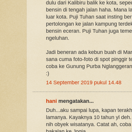
dulu dari Kalibiru balik ke kota, se
bensin di tengah jalan haha. Mana l
luar kota. Puji Tuhan saat insting b
pertolongan ke jalan kampung terdek
bensin eceran. Puji Tuhan juga teme
ngeluhan.
Jadi beneran ada kebun buah di Ma
sana cuma foto-foto di spot pinggir t
coba ke Gunung Purba Nglanggeran 
:)
14 September 2019 pukul 14.48
hani
mengatakan...
Duh...aku sampai lupa, kapan terakhi
lamanya. Kayaknya 10 tahun yl deh
nih obyek wisatanya. Catat ah, coba b
bakalan ke Jogja...