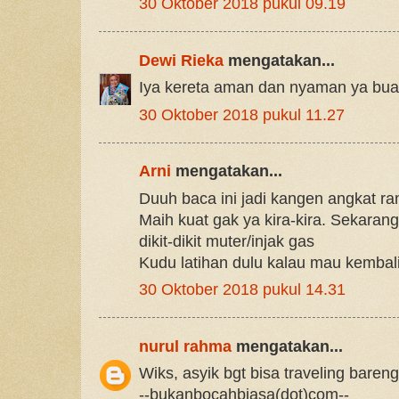
30 Oktober 2018 pukul 09.19
Dewi Rieka
mengatakan...
Iya kereta aman dan nyaman ya buat
30 Oktober 2018 pukul 11.27
Arni
mengatakan...
Duuh baca ini jadi kangen angkat ra
Maih kuat gak ya kira-kira. Sekara
dikit-dikit muter/injak gas
Kudu latihan dulu kalau mau kembali
30 Oktober 2018 pukul 14.31
nurul rahma
mengatakan...
Wiks, asyik bgt bisa traveling baren
--bukanbocahbiasa(dot)com--