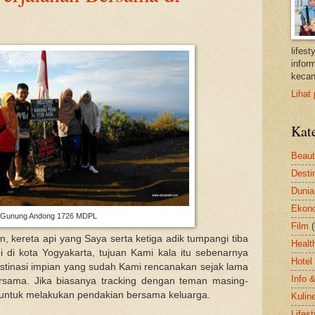
lifes
inform
kecan
Lihat 
Kat
Beau
Desti
Dunia
Ekon
Gunung Andong 1726 MDPL
Film
an, kereta api yang Saya serta ketiga adik tumpangi tiba
Healt
di kota Yogyakarta, tujuan Kami kala itu sebenarnya
Hotel
tinasi impian yang sudah Kami rencanakan sejak lama
Info 
rsama. Jika biasanya tracking dengan teman masing-
e untuk melakukan pendakian bersama keluarga.
Kulin
Lifest