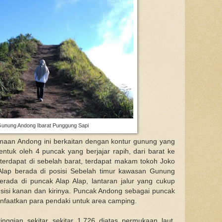
Gunung Andong Ibarat Punggung Sapi
an Andong ini berkaitan dengan kontur gunung yang
tuk oleh 4 puncak yang berjajar rapih, dari barat ke
erdapat di sebelah barat, terdapat makam tokoh Joko
Alap berada di posisi Sebelah timur kawasan Gunung
erada di puncak Alap Alap, lantaran jalur yang cukup
i sisi kanan dan kirinya. Puncak Andong sebagai puncak
anfaatkan para pendaki untuk area camping.
ggian sekitar sekitar 1.726 diatas permukaan laut.