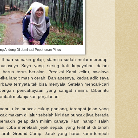
ng Andong Di dominasi Pepohonan Pinus
II hari semakin gelap, stamina sudah mulai meredup.
ususnya Saya yang sering kali kepayahan dalam
harus terus berjalan. Prediksi Kami keliru, awalnya
etika langit masih cerah. Dan apesnya, kedua adik saya
rbawa ternyata tak bisa menyala. Setelah mencari-cari
 dengan pencahayaan yang sangat minim. Dibanntu
embali melanjutkan perjalanan.
menuju ke puncak cukup panjang, terdapat jalan yang
ak makam di jalur sebelah kiri dan puncak jiwa berada
a semakin gelap dan minim cahaya Kami hampir salah
n coba menelaah jejak sepatu yang terlihat di tanah
e arah Ground Camp. Jarak yang harus kami tempuh