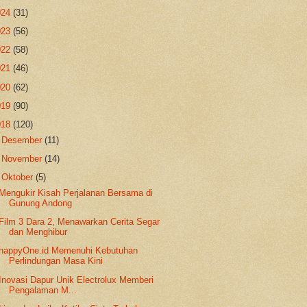
024
(31)
023
(56)
022
(58)
021
(46)
020
(62)
019
(90)
018
(120)
►
Desember
(11)
►
November
(14)
▼
Oktober
(5)
Mengukir Kisah Perjalanan Bersama di
Gunung Andong
Film 3 Dara 2, Menawarkan Cerita Segar
dan Menghibur
happyOne.id Memenuhi Kebutuhan
Perlindungan Masa Kini
Inovasi Dapur Unik Electrolux Memberi
Pengalaman M...