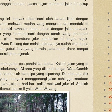
tangga berbatu, pasca hujan membuat jalur ini cukup
g ini banyak didominasi oleh tanah lihat dengan
, harus melewati medan yang menurun dan mendaki di
memasuki kawasan hutan pinus dengan jalan setapak.
 yang berkombinasi dengan tanah yang ditumbuhi
n pinus membuat jalur pendakian ini begitu sejuk.
atu Pocong dan melaju didepannya sudah tiba di pos
ngan gubuk kayu yang berada pada tanah datar, tempat
eristitahat sejenak.
i menuju ke pos pendakian kedua. Kali ini jalan yang di
n sebelumnya. Di area yang dikenal dengan Watu Gambir
a sumber air dari pipa yang dipasang. Di beberapa titik
►
2
r yang mengalir menggenangi jalan sehingga keadaan
►
2
u patut ekstra hari-hari ketika melewati jalur ini.
Setelah
ditemui pos ke II yaitu Watu Wayang.
►
2
►
2
►
2
►
2