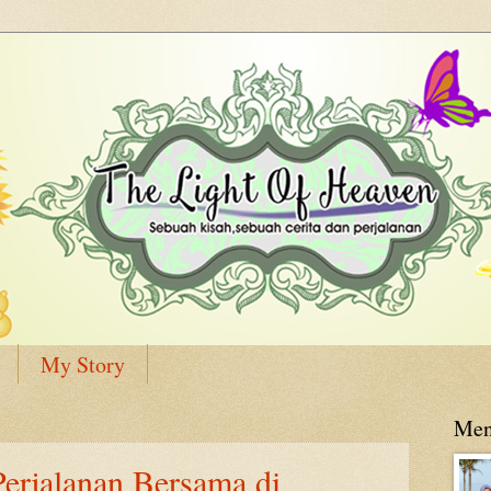
My Story
Men
erjalanan Bersama di