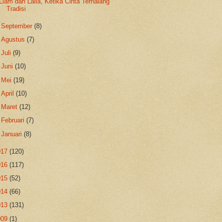
Liam dan Laila, Ketika Cinta Terhalang
Tradisi
►
September
(8)
►
Agustus
(7)
►
Juli
(9)
►
Juni
(10)
►
Mei
(19)
►
April
(10)
►
Maret
(12)
►
Februari
(7)
►
Januari
(8)
017
(120)
016
(117)
015
(52)
014
(66)
013
(131)
009
(1)