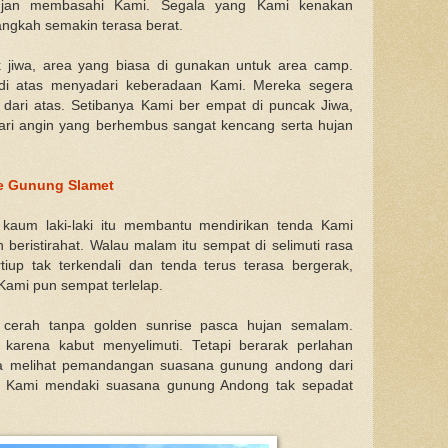
ujan membasahi Kami. Segala yang Kami kenakan
ngkah semakin terasa berat.
 jiwa, area yang biasa di gunakan untuk area camp.
di atas menyadari keberadaan Kami. Mereka segera
ari atas. Setibanya Kami ber empat di puncak Jiwa,
ari angin yang berhembus sangat kencang serta hujan
Ke Gunung Slamet
 kaum laki-laki itu membantu mendirikan tenda Kami
beristirahat. Walau malam itu sempat di selimuti rasa
tiup tak terkendali dan tenda terus terasa bergerak,
Kami pun sempat terlelap.
 cerah tanpa golden sunrise pasca hujan semalam.
karena kabut menyelimuti. Tetapi berarak perlahan
sa melihat pemandangan suasana gunung andong dari
t Kami mendaki suasana gunung Andong tak sepadat