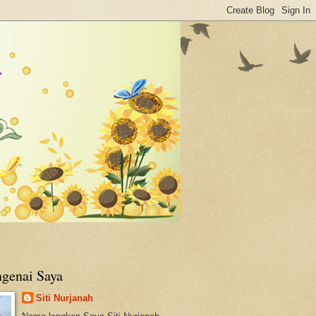
genai Saya
Siti Nurjanah