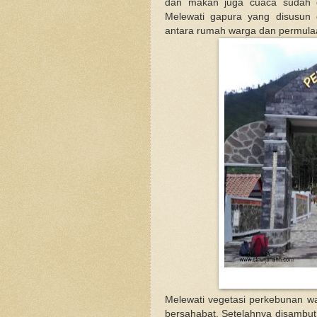
dan makan juga cuaca sudah c
Melewati gapura yang disusun 
antara rumah warga dan permulaa
Melewati vegetasi perkebunan w
bersahabat. Setelahnya disambut 