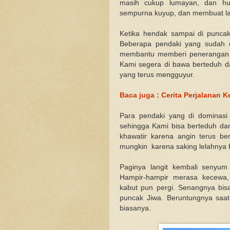
masih cukup lumayan, dan h
sempurna kuyup, dan membuat la
Ketika hendak sampai di puncak
Beberapa pendaki yang sudah 
membantu memberi penerangan d
Kami segera di bawa berteduh d
yang terus mengguyur.
Baca juga : Cerita Perjalanan 
Para pendaki yang di dominasi
sehingga Kami bisa berteduh dan 
khawatir karena angin terus ber
mungkin karena saking lelahnya 
Paginya langit kembali senyum
Hampir-hampir merasa kecewa, 
kabut pun pergi. Senangnya bi
puncak Jiwa. Beruntungnya saa
biasanya.