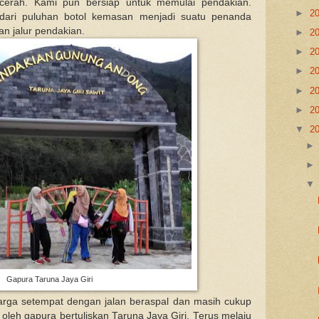
erah. Kami pun bersiap untuk memulai pendakian.
►
2
dari puluhan botol kemasan menjadi suatu penanda
n jalur pendakian.
►
2
►
2
►
2
►
2
►
2
▼
2
Gapura Taruna Jaya Giri
arga setempat dengan jalan beraspal dan masih cukup
oleh gapura bertuliskan Taruna Jaya Giri. Terus melaju