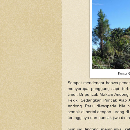
Kontur 
Sempat mendengar bahwa penama
menyerupai punggung sapi terben
timur. Di puncak Makam Andong t
Pekik. Sedangkan Puncak Alap 
Andong. Perlu diwaspadai bila b
sempit di sertai dengan jurang d
tertingginya dan puncak jiwa dim
Gunung Andong mempunyai ketin