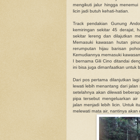
mengikuti jalur hingga menemui 
licin jadi butuh kehati-hatian.
Track pendakian Gunung Andon
kemiringan sekitar 45 derajat
sekitar lereng dan dilajutkan 
Memasuki kawasan hutan pinus
rerumputan hijau barisan poho
Kemudiannya memasuki kawasan W
I bernama Gili Cino ditandai de
ini bisa juga dimanfaatkan untuk b
Dari pos pertama dilanjutkan lag
lewati lebih menantang dari jala
setelahnya akan dilewati beberap
pipa tersebut mengeluarkan ai
jalan menjadi lebih licin. Untuk it
melewati mata air, nantinya akan 