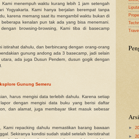
 Kami menempuh waktu kurang lebih 1 jam setengah
Liput
i Yogyakarta. Kami hanya berjalan berempat tanpa
Proper
u, karena memang saat itu mengambil waktu bukan di
i beberapa kenalan pun tak ada yang bisa menemani.
Tech
 dengan browsing-browsing, Kami tiba di basecamp
Travel
Pen
istirahat dahulu, dan berbincang dengan orang-orang
r pendakian gunung andong ada 3 basecamp, jadi selain
r utara, ada juga Dusun Pendem, dusun gogik dengan
t.
 Eksplore Gunung Semeru
an, harus mengisi data terlebih dahulu. Karena setiap
 lapor dengan mengisi data buku yang berisi daftar
pon, dan alamat, juga membayar tiket masuk sebesar
Ars
, Kami repacking dahulu memastikan barang bawaan
►
2
gal. Sekiranya kondisi sudah stabil setelah beristirahat
►
2