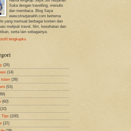
Nama lengkap Saya Siti Nurjanah
Suka dengan travelling, menulis
dan membaca. Blog Saya
www.stnurjanahh.com bertema
tyle yang memuat berbagai konten dan
asi meliputi travel, film, kesehatan dan
tikan, serta lain sebagainya.
profil lengkapku
egori
ty
(26)
nasi
(14)
 Islam
(38)
omi
(53)
(89)
h
(60)
(10)
& Tips
(100)
er
(37)
yle
(28)