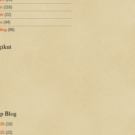
an
(116)
ti
(22)
no
(44)
ling
(98)
gikut
ip Blog
026
(10)
025
(22)