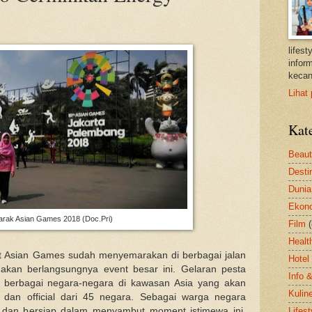
lifes
inform
kecan
Lihat 
Kat
Beau
Desti
Dunia
Ekon
rak Asian Games 2018 (Doc.Pri)
Film
Healt
but Asian Games sudah menyemarakan di berbagai jalan
Hotel
 akan berlangsungnya event besar ini. Gelaran pesta
Info 
an berbagai negara-negara di kawasan Asia yang akan
Kulin
let dan official dari 45 negara. Sebagai warga negara
a dan bersiap dalam menyambut moment istimewa ini,
Lifest