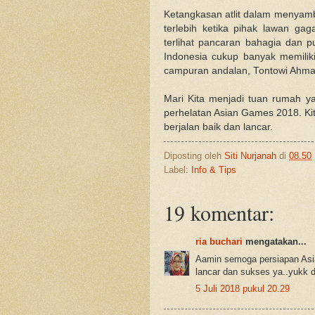
Ketangkasan atlit dalam menyamb
terlebih ketika pihak lawan gag
terlihat pancaran bahagia dan p
Indonesia cukup banyak memiliki 
campuran andalan, Tontowi Ahmad 
Mari Kita menjadi tuan rumah y
perhelatan Asian Games 2018. Ki
berjalan baik dan lancar.
Diposting oleh
Siti Nurjanah
di
08.50
Label:
Info & Tips
19 komentar:
ria buchari
mengatakan...
Aamin semoga persiapan Asi
lancar dan sukses ya..yukk
5 Juli 2018 pukul 20.29