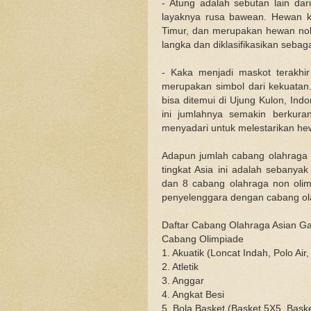
- Atung adalah sebutan lain da
layaknya rusa bawean. Hewan kh
Timur, dan merupakan hewan noktu
langka dan diklasifikasikan seba
- Kaka menjadi maskot terakhi
merupakan simbol dari kekuatan
bisa ditemui di Ujung Kulon, Ind
ini jumlahnya semakin berkura
menyadari untuk melestarikan he
Adapun jumlah cabang olahraga 
tingkat Asia ini adalah sebanyak
dan 8 cabang olahraga non olim
penyelenggara dengan cabang ola
Daftar Cabang Olahraga Asian 
Cabang Olimpiade
1. Akuatik (Loncat Indah, Polo Ai
2. Atletik
3. Anggar
4. Angkat Besi
5. Bola Basket (Basket 5X5, Bask