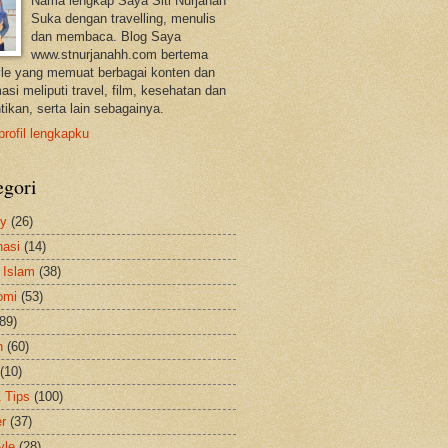
Nama lengkap Saya Siti Nurjanah
Suka dengan travelling, menulis
dan membaca. Blog Saya
www.stnurjanahh.com bertema
tyle yang memuat berbagai konten dan
asi meliputi travel, film, kesehatan dan
tikan, serta lain sebagainya.
profil lengkapku
egori
ty
(26)
nasi
(14)
 Islam
(38)
omi
(53)
(89)
h
(60)
(10)
& Tips
(100)
er
(37)
yle
(28)