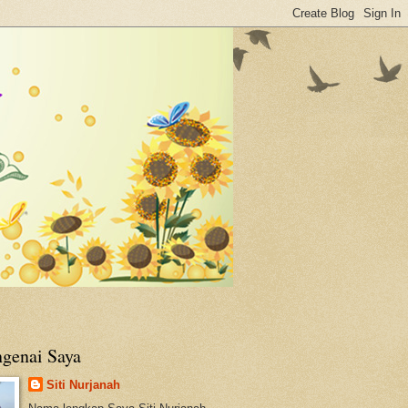
genai Saya
Siti Nurjanah