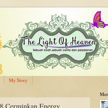
My Story
Men
8 Cerminkan Energy