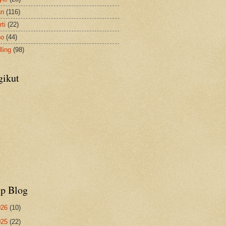
an
(116)
ti
(22)
no
(44)
ling
(98)
gikut
ip Blog
026
(10)
025
(22)