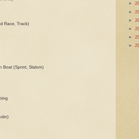
►
2
►
2
►
2
d Race, Track)
►
2
►
2
►
2
 Boat (Sprint, Slalom)
bing
olin)