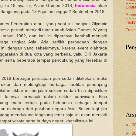
ng ke-18 nya ini, Asian Games 2018,
Indonesia
akan
Liput
erlangsung pada 18 Agustus hingga 2 September 2018.
Proper
Tech
Games Federation atau yang saat ini menjadi Olympic
onesia pernah menjadi tuan rumah Asian Games IV yang
Travel
 tahun 1962, dan kali ini dipercaya kembali menjadi
hraga tingkat Asia. Ada sedikit perbedaan dengan
Pen
ini dengan yang sebelumnya, karena event olahraga
lenggarakan di dua kota yang berbeda, yaitu DKI Jakarta
n serta beberapa tempat pendukung yang tersebar di
018 berbagai persiapan pun sudah dilakukan, mulai
truktur dan melengkapi berbagai fasilitas penunjang
helatan akbar ini berjalan sukses sudah bisa dipastikan
lainnya termasuk dalam sektor pariwisata. Bisa
asang mata tertuju pada Indonesia sebagai tempat
an olahraga dari puluhan negara Asia. Belum lagi jika
Ars
tang mendukung langsung tentu saja ini akan menjadi
pat wisata serta budaya negeri khatulistiwa ini.
►
2
►
2