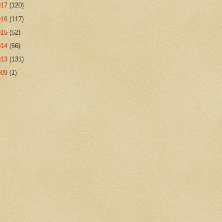
017
(120)
016
(117)
015
(52)
014
(66)
013
(131)
009
(1)