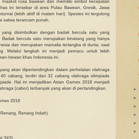
ri maskot rusa bawean dan memiliki simbol kecepatan
as ini tersebar di area Pulau Bawean, Gresik, Jawa
rnal (lebih aktif di malam hari). Spesies ini tergolong
gai satwa terancam punah.
r yang disimbolkan dengan badak bercula satu yang
. Badak bercula satu merupakan binatang yang hanya
onesia dan merupakan mamalia terlangka di dunia, saat
ng. Melalui langkah ini menjadi pemacu untuk lebih
wan-hewan khas Indonesia ini.
yang akan dipertandingkan dalam perhelatan olahraga
 40 cabang, terdiri dari 32 cabang olahraga olimpiade
piade. Hal ini menjadikan Asian Games 2018 menjadi
hraga (cabor) terbanyak yang akan di pertandingkan.
Games 2018
r, Renang, Renang Indah)
et 3X3)