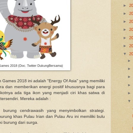
►
2
►
2
►
2
►
2
►
2
►
2
▼
2
Games 2018 (Doc. Twitter DukungBersama)
n Games 2018 ini adalah "Energy Of Asia" yang memiliki
 dan memberikan energi positif khususnya bagi para
skotnya ada tiga ikon yang menjadi ciri khas satwa di
 tersendiri. Mereka adalah :
 burung cendrawasih yang menyimbolkan strategi.
rung khas Pulau Irian dan Pulau Aru ini memiliki bulu
ki burung dari surga.