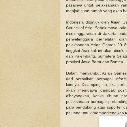
pasalnya untuk pelaksanaan ya
menjadi tuan rumah yang akan b
Indonesia ditunjuk oleh Asian 
Council of Asia. Sebelumnya Ind
diselenggarakan di Jakarta pada
penyelenggara perhelatan ola
pelaksanaan Asian Games 2018 
tinggkat Asia kali ini akan dise
dan Palembang, Sumatera Selata
provinsi Jawa Barat dan Banten.
Dalam menyambut Asian Games 2
dari perbaikan berbagai infras
lainnya. Disamping itu, jika per
akan membawa dampak positif 
dibayangkan, ketika ribuan p
pelaksanaan berbagai pertanding
para pendukung atau suporter da
peluang untuk memperkenalkan tem