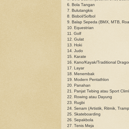
6. Bola Tangan
7. Bulutangkis
8. Bisbol/Sofbol
9. Balap Sepeda (BMX, MTB, Roa
10. Equestrian
11. Golf
12. Gulat
13. Hoki
14. Judo
15. Karate
16. Kano/Kayak/Traditional Dragon
17. Layar
18. Menembak
19. Modern Pentathlon
20. Panahan
21. Panjat Tebing atau Sport Clim
22. Rowing atau Dayung
23. Rugbi
24. Senam (Artistik, Ritmik, Tramp
25. Skateboarding
26. Sepakbola
27. Tenis Meja