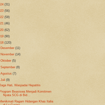
024
(31)
023
(56)
022
(58)
021
(46)
020
(62)
019
(90)
018
(120)
►
Desember
(11)
►
November
(14)
►
Oktober
(5)
►
September
(8)
►
Agustus
(7)
▼
Juli
(9)
Jaga Hati, Waspadai Hepatitis
Program Beasiswa Menjadi Komitmen
Nyata SCG di Bid...
Menikmati Ragam Hidangan Khas Italia
di La Cucina ...