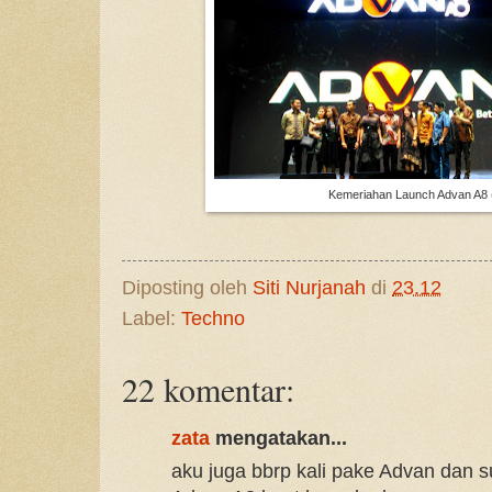
Kemeriahan Launch Advan A8 
Diposting oleh
Siti Nurjanah
di
23.12
Label:
Techno
22 komentar:
zata
mengatakan...
aku juga bbrp kali pake Advan dan su