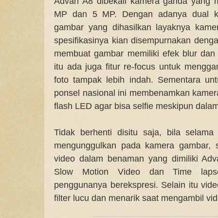
Advan A8 dibekali kamera ganda yang 
MP dan 5 MP. Dengan adanya dual kam
gambar yang dihasilkan layaknya kamer
spesifikasinya kian disempurnakan denga
membuat gambar memiliki efek blur dan fo
itu ada juga fitur re-focus untuk mengga
foto tampak lebih indah. Sementara unt
ponsel nasional ini membenamkan kamera
flash LED agar bisa selfie meskipun dala
Tidak berhenti disitu saja, bila selama
mengunggulkan pada kamera gambar, se
video dalam benaman yang dimiliki Adv
Slow Motion Video dan Time lap
penggunanya berekspresi. Selain itu vi
filter lucu dan menarik saat mengambil vid