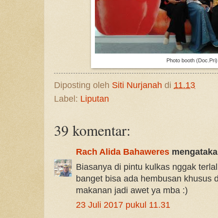
Photo booth (Doc.Pri)
Diposting oleh
Siti Nurjanah
di
11.13
Label:
Liputan
39 komentar:
Rach Alida Bahaweres
mengatakan
Biasanya di pintu kulkas nggak terlal
banget bisa ada hembusan khusus di
makanan jadi awet ya mba :)
23 Juli 2017 pukul 11.31