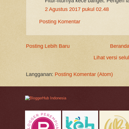
Fitur-fiturnya kece banget. Pengen 
2 Agustus 2017 pukul 02.48
Posting Komentar
Posting Lebih Baru
Berand
Lihat versi selu
Langganan:
Posting Komentar (Atom)