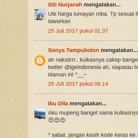
Siti Nurjanah
mengatakan...
Utk harga lumayan mba. Tp sesuai lh
tawarkan
25 Juli 2017 pukul 01.37
Sonya Tampubolon
mengatakan...
ah naksiirrr.. kulkasnya cakep bange
twitter @lgeindonesia ah, siapatau 
idaman ini ^__~
25 Juli 2017 pukul 08.14
Ibu Dila
mengatakan...
Aku mupeng banget sama kulkasnya
😍😍😍
* sabar, jangan kasih kode keras ke