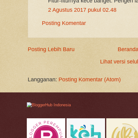
Fitur-fiturnya kece banget. Pengen 
2 Agustus 2017 pukul 02.48
Posting Komentar
Posting Lebih Baru
Berand
Lihat versi selu
Langganan:
Posting Komentar (Atom)