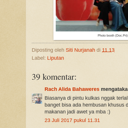
Photo booth (Doc.Pri)
Diposting oleh
Siti Nurjanah
di
11.13
Label:
Liputan
39 komentar:
Rach Alida Bahaweres
mengatakan
Biasanya di pintu kulkas nggak terlal
banget bisa ada hembusan khusus di
makanan jadi awet ya mba :)
23 Juli 2017 pukul 11.31