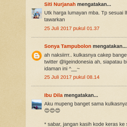
Siti Nurjanah
mengatakan...
Utk harga lumayan mba. Tp sesuai lh
tawarkan
25 Juli 2017 pukul 01.37
Sonya Tampubolon
mengatakan...
ah naksiirrr.. kulkasnya cakep bange
twitter @lgeindonesia ah, siapatau 
idaman ini ^__~
25 Juli 2017 pukul 08.14
Ibu Dila
mengatakan...
Aku mupeng banget sama kulkasnya
😍😍😍
* sabar, jangan kasih kode keras ke